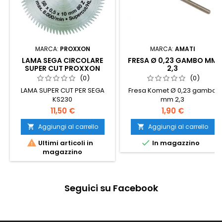
MARCA:
PROXXON
MARCA:
AMATI
LAMA SEGA CIRCOLARE
FRESA Ø 0,23 GAMBO MM
SUPER CUT PROXXON
2,3
(0)
(0)
LAMA SUPER CUT PER SEGA
Fresa Komet Ø 0,23 gambo
KS230
mm 2,3
11,50 €
1,90 €
Aggiungi al carrello
Aggiungi al carrello




Ultimi articoli in
In magazzino
magazzino
Seguici su Facebook