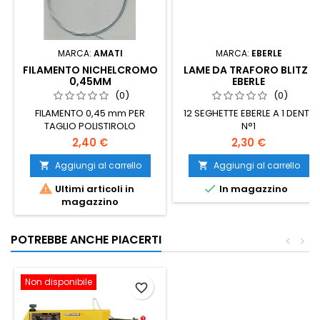
MARCA:
AMATI
MARCA:
EBERLE
FILAMENTO NICHELCROMO
LAME DA TRAFORO BLITZ 1
0,45MM
EBERLE
(0)
(0)
FILAMENTO 0,45 mm PER
12 SEGHETTE EBERLE A 1 DENTE
TAGLIO POLISTIROLO
N°1
2,40 €
2,30 €
Aggiungi al carrello
Aggiungi al carrello




Ultimi articoli in
In magazzino
magazzino
POTREBBE ANCHE PIACERTI
<
>
Non disponibile
favorite_border