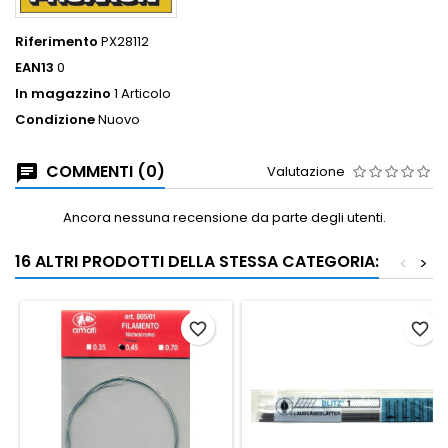
Riferimento
PX28112
EAN13
0
In magazzino
1 Articolo
Condizione
Nuovo
COMMENTI (0)
Valutazione
Ancora nessuna recensione da parte degli utenti.
16 ALTRI PRODOTTI DELLA STESSA CATEGORIA:
<
>
favorite_border
favorite_border