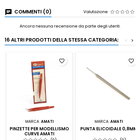
COMMENTI (0)
Valutazione
Ancora nessuna recensione da parte degli utenti.
16 ALTRI PRODOTTI DELLA STESSA CATEGORIA:
<
>
favorite_border
favorite_border
MARCA:
AMATI
MARCA:
AMATI
PINZETTE PER MODELLISMO
PUNTA ELICOIDALE 0,8MM
CURVE AMATI
(0)
(0)