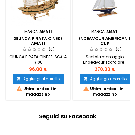
MARCA:
AMATI
MARCA:
AMATI
GIUNCA PIRATA CINESE
ENDEAVOUR AMERICAN'S
AMATI
CUP
(0)
(0)
GIUNCA PIRATA CINESE SCALA
Scatola montaggio
1/100
Endeavour scafo pre-
montato AMATI 1/50
96,00 €
270,00 €
Aggiungi al carrello
Aggiungi al carrello




Ultimi articoli in
Ultimi articoli in
magazzino
magazzino
Seguici su Facebook