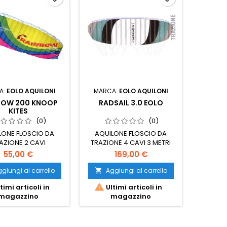
A:
EOLO AQUILONI
MARCA:
EOLO AQUILONI
BOW 200 KNOOP
RADSAIL 3.0 EOLO
KITES
(0)
(0)
LONE FLOSCIO DA
AQUILONE FLOSCIO DA
AZIONE 2 CAVI
TRAZIONE 4 CAVI 3 METRI
QUADRATI
55,00 €
169,00 €
giungi al carrello
Aggiungi al carrello


timi articoli in
Ultimi articoli in
magazzino
magazzino