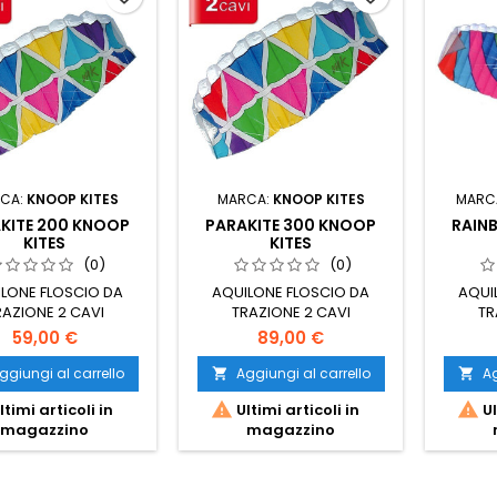
CA:
KNOOP KITES
MARCA:
KNOOP KITES
MARC
KITE 200 KNOOP
PARAKITE 300 KNOOP
RAIN
KITES
KITES
(0)
(0)
LONE FLOSCIO DA
AQUILONE FLOSCIO DA
AQUI
RAZIONE 2 CAVI
TRAZIONE 2 CAVI
TR
59,00 €
89,00 €
ggiungi al carrello
Aggiungi al carrello
Ag




ltimi articoli in
Ultimi articoli in
Ul
magazzino
magazzino