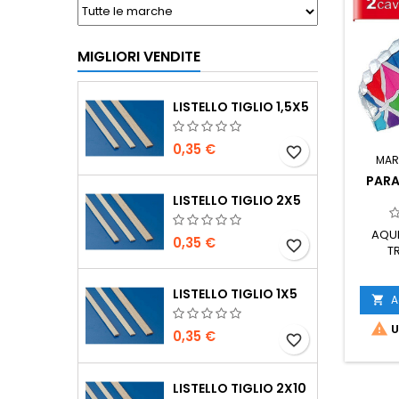
MIGLIORI VENDITE
LISTELLO TIGLIO 1,5X5
0,35 €
favorite_border
MAR
PARA
LISTELLO TIGLIO 2X5
AQUI
0,35 €
favorite_border
T
LISTELLO TIGLIO 1X5
A


U
0,35 €
favorite_border
LISTELLO TIGLIO 2X10