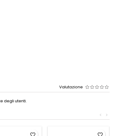
Valutazione
 degli utenti.
<
>
favorite_border
favorite_border