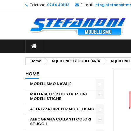
Telefono:
0744 401113
E-mail:
info@stefanoni-mo
L
C
A
add_circle_outline
De
No
dei
Home
AQUILONI - GIOCHI D'ARIA
AQUILONI 
HOME
MODELLISMO NAVALE
MATERIALI PER COSTRUZIONI
MODELLISTICHE
ATTREZZATURE PER MODELLISMO
AEROGRAFIA COLLANTI COLORI
STUCCHI