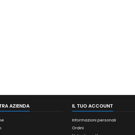
TRA AZIENDA
IL TUO ACCOUNT
ne
Informazioni personali
o
Ordini