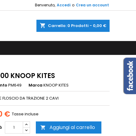
Benvenuto,
Accedi
o
Crea un account
×
×
×
shopping_cart
Carrello:
0
Prodotti - 0,00 €
sta
i
i
200 KNOOP KITES
ento
PM649
Marca
KNOOP KITES
 FLOSCIO DA TRAZIONE 2 CAVI
0 €
Tasse incluse
Aggiungi al carrello
à
