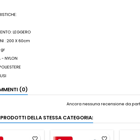
ISTICHE:
ENTO: LEGGERO
NI : 200 X 60cm
 gr
 - NYLON
 POLIESTERE
USI
MENTI (0)
Ancora nessuna recensione da parte
I PRODOTTI DELLA STESSA CATEGORIA:
favorite_border
favorite_border