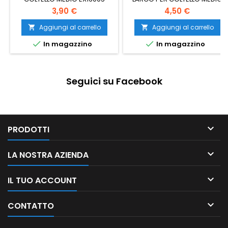
EX16005
3,90 €
4,50 €
Aggiungi al carrello
Aggiungi al carrello




In magazzino
In magazzino
Seguici su Facebook

PRODOTTI

LA NOSTRA AZIENDA

IL TUO ACCOUNT

CONTATTO