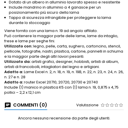
Dotato di un albero in alluminio lavorato spesso e resistente
Include mandrino in alluminio a 4 ganasce per un
posizionamento più sicuro della lama
Tappo di sicurezza infrangibile per proteggere la lama
durante lo stoccaggio
Viene fornito con una lama n. 19 ad angolo affilato.
Può contenere la maggior parte delle lame, lame da intaglio,
frese e lame per seghe fini.
Utilizzato con:
legno, pelle, carta, sughero, cartoncino, stencil,
pellicole, fotografie, nastri, plastica, cartone, pannelli in schiuma
e la maggior parte degli altri lavori pesanti.
Utilizzato da:
artisti grafici, designer, hobbisti, artisti di album,
artisti di francobolli, intagliatori del legno e artigiani.
Adatto a:
Lame Excel n. 2, n. 18, n. 19, n. 19B, n. 22, n. 23, n. 24, n. 26,
n. 27 e n. 28
Adatto a:
router Excel 20710, 20720, 20730 e 20740
Include (1) manico in plastica K5 con (1) lama n. 19, 0,875 x 4,75
pollici – 2,2 x 12,1 cm
COMMENTI (0)
Valutazione
Ancora nessuna recensione da parte degli utenti.