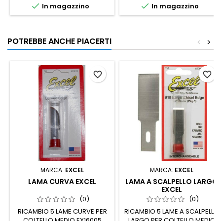


In magazzino
In magazzino
POTREBBE ANCHE PIACERTI
<
>
favorite_border
favorite_border
MARCA:
EXCEL
MARCA:
EXCEL
LAMA CURVA EXCEL
LAMA A SCALPELLO LARGO
EXCEL
(0)
(0)
RICAMBIO 5 LAME CURVE PER
RICAMBIO 5 LAME A SCALPELLO
COLTELLO MEDIO EX16005
LARGO PER COLTELLO MEDIO