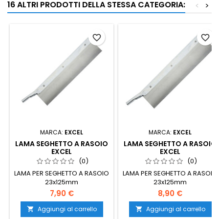
16 ALTRI PRODOTTI DELLA STESSA CATEGORIA:
<
>
favorite_border
favorite_border
MARCA:
EXCEL
MARCA:
EXCEL
LAMA SEGHETTO A RASOIO
LAMA SEGHETTO A RASOIO
EXCEL
EXCEL
(0)
(0)
LAMA PER SEGHETTO A RASOIO
LAMA PER SEGHETTO A RASOIO
23x125mm
23x125mm
7,90 €
8,90 €
Aggiungi al carrello
Aggiungi al carrello

