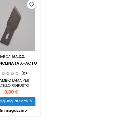
favorite_border
MARCA:
MA.X.X.
INCLINATA X-ACTO
(0)
AMBIO LAMA PER
LTELLO ROBUSTO
0,80 €
ggiungi al carrello
In magazzino