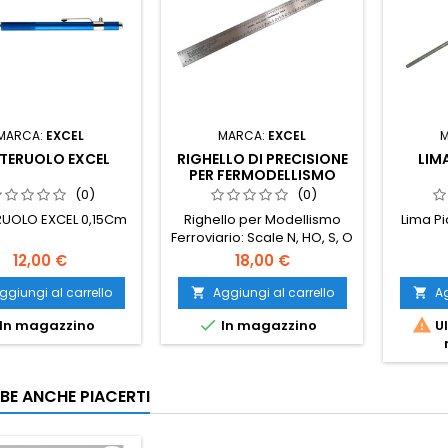
MARCA:
EXCEL
MARCA:
EXCEL
TERUOLO EXCEL
RIGHELLO DI PRECISIONE
LIM
PER FERMODELLISMO
(0)
(0)
UOLO EXCEL 0,15Cm
Righello per Modellismo
Lima Pi
Ferroviario: Scale N, HO, S, O
e Tabella di Conversione
12,00 €
18,00 €
Decimali
ggiungi al carrello
Aggiungi al carrello
Ag




In magazzino
In magazzino
Ul
BE ANCHE PIACERTI