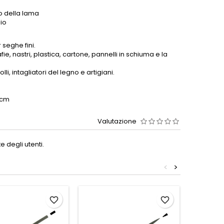
o della lama
io
seghe fini.
fie, nastri, plastica, cartone, pannelli in schiuma e la
olli, intagliatori del legno e artigiani.
1 cm
Valutazione
 degli utenti.
<
>
favorite_border
favorite_border