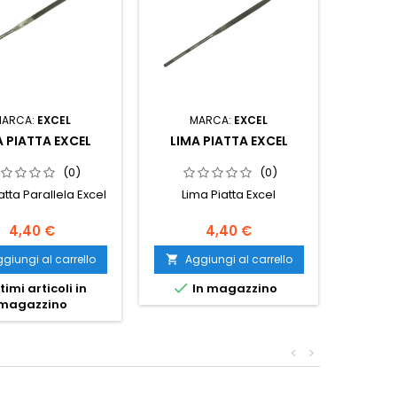
MARCA:
EXCEL
MARCA:
EXCEL
M
A PIATTA EXCEL
LIMA PIATTA EXCEL
COLT
RE
(0)
(0)
atta Parallela Excel
Lima Piatta Excel
COLT
R
4,40 €
4,40 €
giungi al carrello
Aggiungi al carrello
Ag




timi articoli in
In magazzino
I
magazzino
<
>