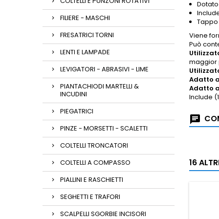
COLTELLI E PUNZONI ROTATIVI
Dotato 
Includ
FILIERE - MASCHI
Tappo 
FRESATRICI TORNI
Viene for
Può conte
LENTI E LAMPADE
Utilizzat
maggior p
LEVIGATORI - ABRASIVI - LIME
Utilizzat
Adatto a
PIANTACHIODI MARTELLI &
Adatto a
INCUDINI
Include (1
PIEGATRICI
COM
PINZE - MORSETTI - SCALETTI
COLTELLI TRONCATORI
16 ALT
COLTELLI A COMPASSO
PIALLINI E RASCHIETTI
SEGHETTI E TRAFORI
SCALPELLI SGORBIE INCISORI