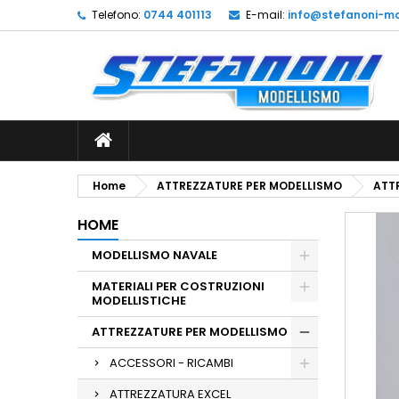
Telefono:
0744 401113
E-mail:
info@stefanoni-mo
L
C
A
add_circle_outline
De
No
dei
Home
ATTREZZATURE PER MODELLISMO
ATT
HOME
MODELLISMO NAVALE
MATERIALI PER COSTRUZIONI
MODELLISTICHE
ATTREZZATURE PER MODELLISMO
ACCESSORI - RICAMBI
ATTREZZATURA EXCEL