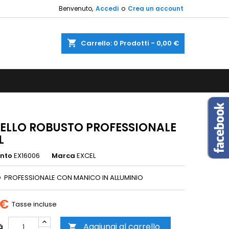
Benvenuto,
Accedi
o
Crea un account
×
×
×
shopping_cart
Carrello:
0
Prodotti - 0,00 €
sta
i
i
ELLO ROBUSTO PROFESSIONALE
L
ento
EX16006
Marca
EXCEL
 PROFESSIONALE CON MANICO IN ALLUMINIO
 €
Tasse incluse
Aggiungi al carrello
à
