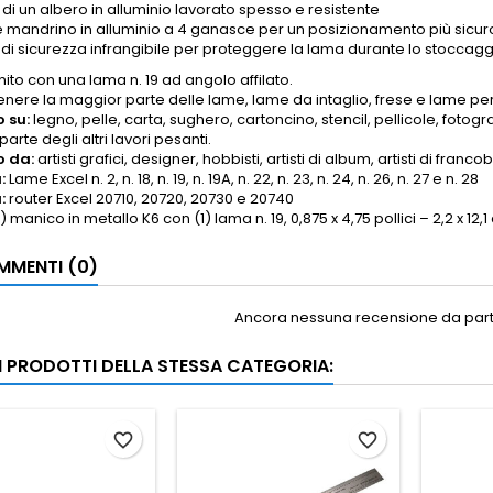
di un albero in alluminio lavorato spesso e resistente
e mandrino in alluminio a 4 ganasce per un posizionamento più sicur
di sicurezza infrangibile per proteggere la lama durante lo stoccagg
nito con una lama n. 19 ad angolo affilato.
nere la maggior parte delle lame, lame da intaglio, frese e lame per 
o su:
legno, pelle, carta, sughero, cartoncino, stencil, pellicole, fotogra
arte degli altri lavori pesanti.
o da:
artisti grafici, designer, hobbisti, artisti di album, artisti di francob
:
Lame Excel n. 2, n. 18, n. 19, n. 19A, n. 22, n. 23, n. 24, n. 26, n. 27 e n. 28
:
router Excel 20710, 20720, 20730 e 20740
) manico in metallo K6 con (1) lama n. 19, 0,875 x 4,75 pollici – 2,2 x 12,
MENTI (0)
Ancora nessuna recensione da parte
RI PRODOTTI DELLA STESSA CATEGORIA:
favorite_border
favorite_border