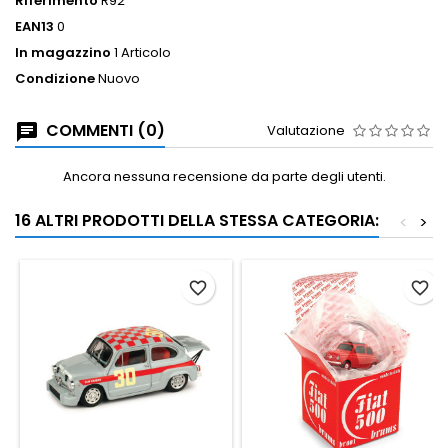
Riferimento
R92
EAN13
0
In magazzino
1 Articolo
Condizione
Nuovo
COMMENTI (0)
Valutazione
Ancora nessuna recensione da parte degli utenti.
16 ALTRI PRODOTTI DELLA STESSA CATEGORIA:
<
>
favorite_border
favorite_border