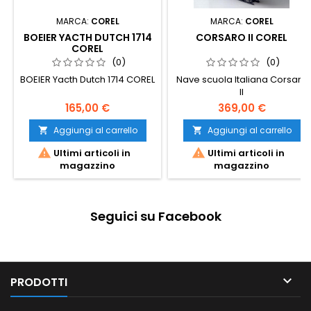
MARCA:
COREL
MARCA:
COREL
BOEIER YACTH DUTCH 1714
CORSARO II COREL
COREL
(0)
(0)
BOEIER Yacth Dutch 1714 COREL
Nave scuola Italiana Corsaro
II
165,00 €
369,00 €
Aggiungi al carrello
Aggiungi al carrello




Ultimi articoli in
Ultimi articoli in
magazzino
magazzino
Seguici su Facebook

PRODOTTI