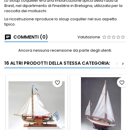
Lo Sloup coquillier era una imbarcazione tipica della rada di
Brest, nel dipartimento di Finestère in Bretagna, utilizzata per la
raccolta dei molluschi.
La ricostruzione riproduce lo sloup coquiller nel suo aspetto
tipico.
COMMENTI (0)
Valutazione
Ancora nessuna recensione da parte degli utenti.
16 ALTRI PRODOTTI DELLA STESSA CATEGORIA:
<
>
favorite_border
favorite_border