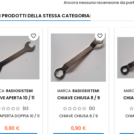
Ancora nessuna recensione da parte
RI PRODOTTI DELLA STESSA CATEGORIA:
favorite_border
favorite_border
CA:
RADIOSISTEMI
MARCA:
RADIOSISTEMI
MARC
VE APERTA 10 / 11
CHIAVE CHIUSA 8 / 9
CHIA
(0)
(0)
APERTA DOPPIA 10 / 11
CHIAVE CHIUSA 8 / 9
CHIA
0,90 €
0,90 €