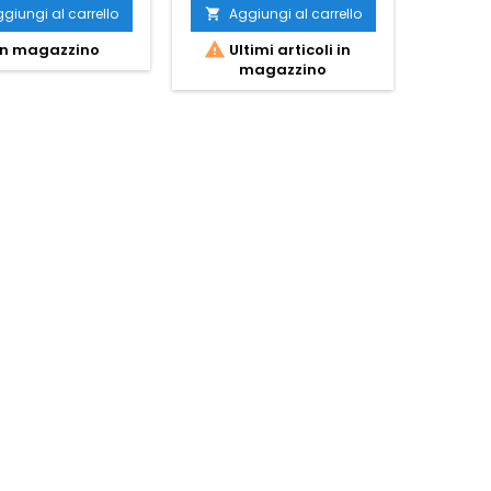
giungi al carrello
Aggiungi al carrello
Ag




n magazzino
Ultimi articoli in
Ult
magazzino