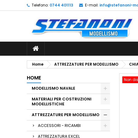
Telefono:
0744 401113
E-mail:
info@stefanoni-mo
L
C
A
add_circle_outline
De
No
dei
Home
ATTREZZATURE PER MODELLISMO
CHIA
HOME
Non dis
MODELLISMO NAVALE
MATERIALI PER COSTRUZIONI
MODELLISTICHE
ATTREZZATURE PER MODELLISMO
ACCESSORI - RICAMBI
ATTREZZATURA EXCEL