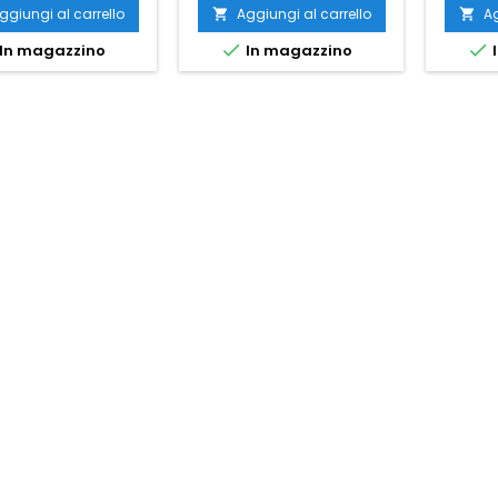
ggiungi al carrello
Aggiungi al carrello
Ag




In magazzino
In magazzino
I