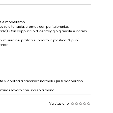
one e modellismo.
zza e tenacia, cromati con punta brunita.
iacido). Con cappuccio di centraggio girevole e incavo
 misura nel pratico supporto in plastica. Si puo'
arete.
 si applica a cacciaviti normali. Qui si adoperano
litano il lavoro con una sola mano.
Valutazione