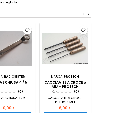
 degli utenti.
<
>
favorite_border
favorite_border
A:
RADIOSISTEMI
MARCA:
PROTECH
MAR
VE CHIUSA 4 / 5
CACCIAVITE A CROCE 5
CACCIA
MM - PROTECH
0.0
(0)
(0)
VE CHIUSA 4 / 5
CACCIAVITE A CROCE
CACCI
DELUXE 5MM
0.
0,90 €
6,90 €