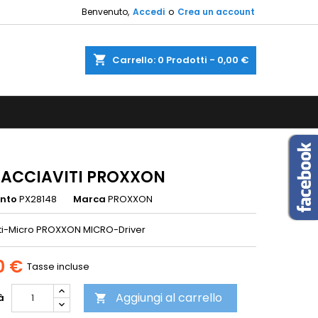
Benvenuto,
Accedi
o
Crea un account
×
×
×
shopping_cart
Carrello:
0
Prodotti - 0,00 €
sta
i
i
CACCIAVITI PROXXON
ento
PX28148
Marca
PROXXON
ti-Micro PROXXON MICRO-Driver
0 €
Tasse incluse
Aggiungi al carrello
à
