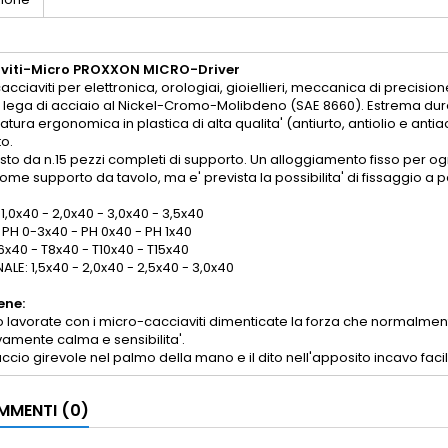
viti-Micro PROXXON MICRO-Driver
acciaviti per elettronica, orologiai, gioiellieri, meccanica di precisi
 lega di acciaio al Nickel-Cromo-Molibdeno (SAE 8660). Estrema dure
tura ergonomica in plastica di alta qualita' (antiurto, antiolio e ant
to.
o da n.15 pezzi completi di supporto. Un alloggiamento fisso per ogni
ome supporto da tavolo, ma e' prevista la possibilita' di fissaggio a p
1,0x40 - 2,0x40 - 3,0x40 - 3,5x40
PH 0-3x40 - PH 0x40 - PH 1x40
6x40 - T8x40 - T10x40 - T15x40
LE: 1,5x40 - 2,0x40 - 2,5x40 - 3,0x40
ene:
lavorate con i micro-cacciaviti dimenticate la forza che normalmente
vamente calma e sensibilita'.
uccio girevole nel palmo della mano e il dito nell'apposito incavo faci
MENTI (0)