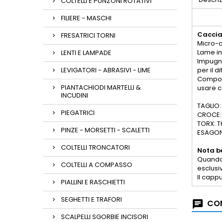
COLTELLI E PUNZONI ROTATIVI
FILIERE - MASCHI
Caccia
FRESATRICI TORNI
Micro-c
Lame in
LENTI E LAMPADE
Impugna
LEVIGATORI - ABRASIVI - LIME
per il di
Compost
PIANTACHIODI MARTELLI &
usare c
INCUDINI
TAGLIO: 
PIEGATRICI
CROCE: 
TORX: T
PINZE - MORSETTI - SCALETTI
ESAGONA
COLTELLI TRONCATORI
Nota b
Quando 
COLTELLI A COMPASSO
esclusi
Il capp
PIALLINI E RASCHIETTI
SEGHETTI E TRAFORI
COM
SCALPELLI SGORBIE INCISORI