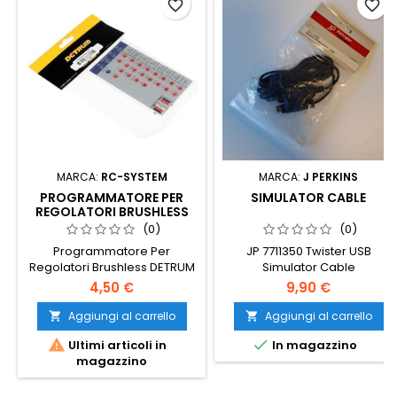
favorite_border
favorite_border
MARCA:
RC-SYSTEM
MARCA:
J PERKINS
PROGRAMMATORE PER
SIMULATOR CABLE
REGOLATORI BRUSHLESS
DETRUM
(0)
(0)
Programmatore Per
JP 7711350 Twister USB
Regolatori Brushless DETRUM
Simulator Cable
DY-1025 Per Regolatori
4,50 €
9,90 €
Dynam
Aggiungi al carrello
Aggiungi al carrello




Ultimi articoli in
In magazzino
magazzino