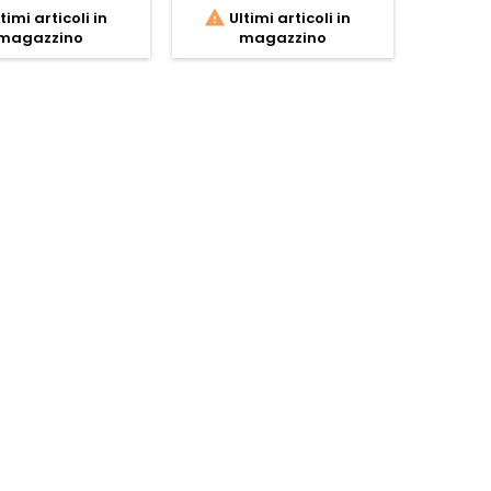


timi articoli in
Ultimi articoli in
Ult
magazzino
magazzino