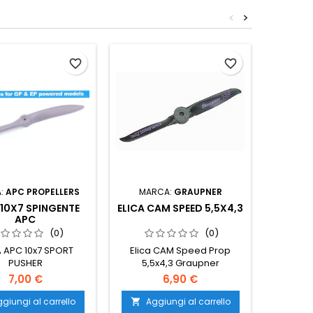
<
>
favorite_border
favorite_border
:
APC PROPELLERS
MARCA:
GRAUPNER
MARCA
 10X7 SPINGENTE
ELICA CAM SPEED 5,5X4,3
ELICA 1
APC
(0)
(0)
A APC 10x7 SPORT
Elica CAM Speed Prop
ELICA
PUSHER
5,5x4,3 Graupner
7,00 €
6,90 €
giungi al carrello
Aggiungi al carrello
Ag

