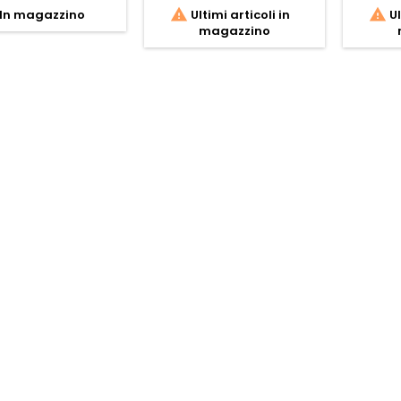


In magazzino
Ultimi articoli in
Ul
magazzino