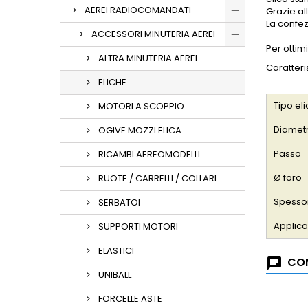
AEREI RADIOCOMANDATI
Grazie al
La confez
ACCESSORI MINUTERIA AEREI
Per ottim
ALTRA MINUTERIA AEREI
Caratteri
ELICHE
Tipo el
MOTORI A SCOPPIO
Diamet
OGIVE MOZZI ELICA
Passo
RICAMBI AEREOMODELLI
Ø foro
RUOTE / CARRELLI / COLLARI
Spesso
SERBATOI
Applic
SUPPORTI MOTORI
ELASTICI
COM
UNIBALL
FORCELLE ASTE