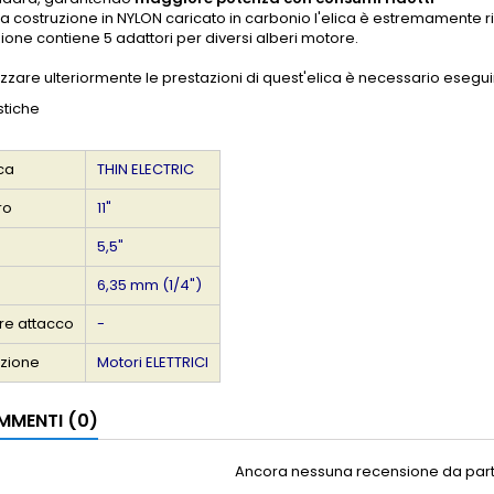
la costruzione in NYLON caricato in carbonio l'elica è estremamente r
ione contiene 5 adattori per diversi alberi motore.
izzare ulteriormente le prestazioni di quest'elica è necessario esegu
stiche
ica
THIN ELECTRIC
ro
11"
5,5"
6,35 mm (1/4")
re attacco
-
azione
Motori ELETTRICI
MENTI (0)
Ancora nessuna recensione da parte