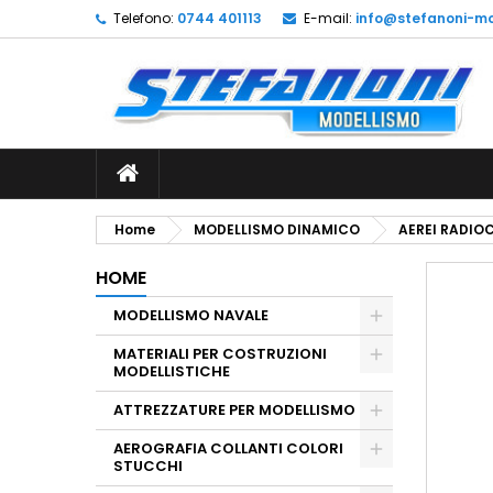
Telefono:
0744 401113
E-mail:
info@stefanoni-mo
L
C
A
add_circle_outline
De
No
dei
Home
MODELLISMO DINAMICO
AEREI RADI
HOME
MODELLISMO NAVALE
MATERIALI PER COSTRUZIONI
MODELLISTICHE
ATTREZZATURE PER MODELLISMO
AEROGRAFIA COLLANTI COLORI
STUCCHI