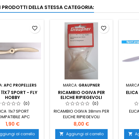
RI PRODOTTI DELLA STESSA CATEGORIA:
favorite_border
favorite_border
A:
APC PROPELLERS
MARCA:
GRAUPNER
MARCA
 11X7 SPORT - FLY
RICAMBIO OGIVA PER
ELICA
HOBBY
ELICHE RIPIEGEVOLI
GRAUPNER
(0)
(0)
LICA 11x7 SPORT
RICAMBIO OGIVA 38mm PER
ELIC
MPATIBILE APC
ELICHE RIPIEGEVOLI
GRAUPNER
1,90 €
8,00 €
ggiungi al carrello
Aggiungi al carrello
Ag

