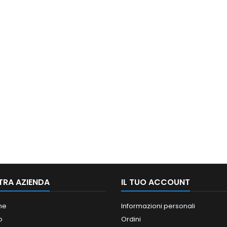
TRA AZIENDA
IL TUO ACCOUNT
ne
Informazioni personali
o
Ordini