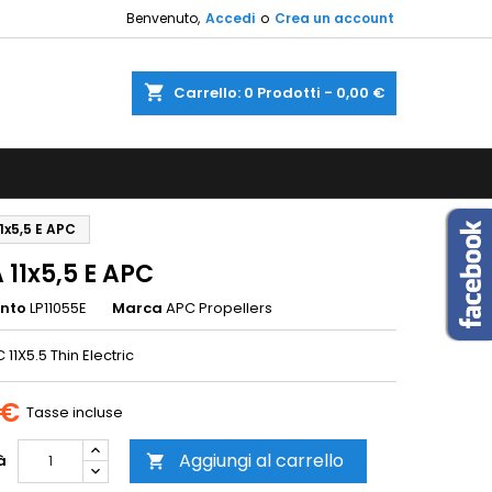
Benvenuto,
Accedi
o
Crea un account
×
×
×
shopping_cart
Carrello:
0
Prodotti - 0,00 €
sta
i
1x5,5 E APC
i
 11x5,5 E APC
ento
LP11055E
Marca
APC Propellers
 11X5.5 Thin Electric
 €
Tasse incluse
Aggiungi al carrello
à
