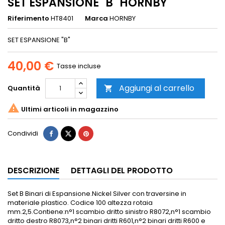
SET ESPANSIONE "B" HORNBY
Riferimento
HT8401
Marca
HORNBY
SET ESPANSIONE "B"
40,00 €
Tasse incluse
Aggiungi al carrello
Quantità


Ultimi articoli in magazzino
Condividi
DESCRIZIONE
DETTAGLI DEL PRODOTTO
Set B Binari di Espansione.Nickel Silver con traversine in
materiale plastico. Codice 100 altezza rotaia
mm.2,5.Contiene:n°1 scambio dritto sinistro R8072,n°1 scambio
dritto destro R8073,n°2 binari dritti R601,n°2 binari dritti R600 e