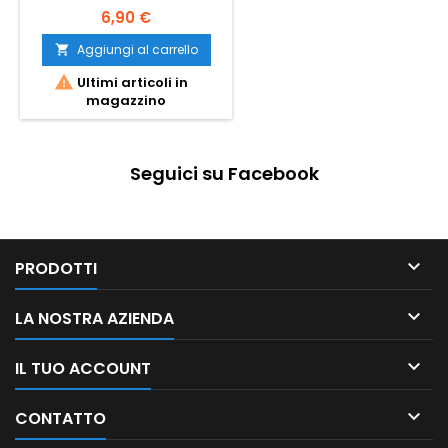
6,90 €
Aggiungi al carrello


Ultimi articoli in
magazzino
Seguici su Facebook

PRODOTTI

LA NOSTRA AZIENDA

IL TUO ACCOUNT

CONTATTO