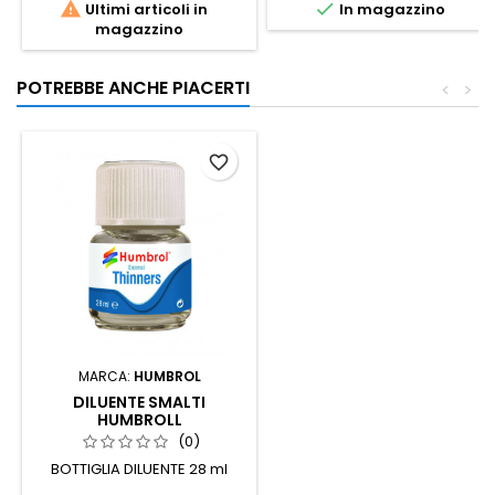


Ultimi articoli in
In magazzino
magazzino
POTREBBE ANCHE PIACERTI
<
>
favorite_border
MARCA:
HUMBROL
DILUENTE SMALTI
HUMBROLL
(0)
BOTTIGLIA DILUENTE 28 ml