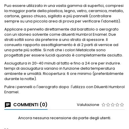
Puo essere utilizzato in una vasta gamma di superfici, compresi
la maggior parte della plastica, legno, vetro, ceramica, metallo,
cartone, gesso chiuso, sigillato e più pannelli (controllare
sempre su una piccola area di prova per verificare l'idoneità).
Applicare a
pennello direttamente dal barattolo o aerografo
con un idoneo solvente come diluenti Humbrol Enamel.
Due
strati sottili sono da preferire a uno strato di spessore.
Il
consueto rapporto assottigliamento è di 2 parti di vernice ad
una parte più sottile.
Si noti che i colori Metalcote sono
progettati per essere lucidi quando è completamente asciutto.
Asciugatura in 20-40 minuti al tatto e fino a 24 ore per indurire.
tempi di asciugatura variano in funzione della temperatura
ambiente e umidità.
Ricopertura: 6 ore minimo (preferibilmente
durante la notte).
Pulire i pennelli o l'aerografo dopo
l'utilizzo con Diluenti Humbrol
Enamel.
COMMENTI (0)
Valutazione
Ancora nessuna recensione da parte degli utenti.