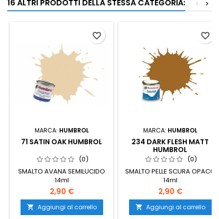
16 ALTRI PRODOTTI DELLA STESSA CATEGORIA:
<
>
favorite_border
favorite_border
MARCA:
HUMBROL
MARCA:
HUMBROL
71 SATIN OAK HUMBROL
234 DARK FLESH MATT
HUMBROL
(0)
(0)
SMALTO AVANA SEMILUCIDO
SMALTO PELLE SCURA OPACO
14ml
14ml
2,90 €
2,90 €
Aggiungi al carrello
Aggiungi al carrello

