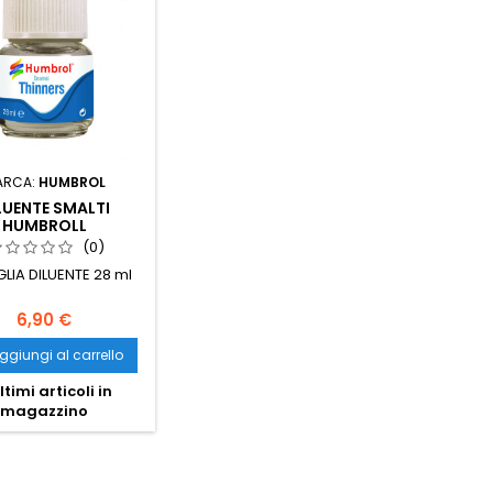
ARCA:
HUMBROL
LUENTE SMALTI
HUMBROLL
(0)
LIA DILUENTE 28 ml
6,90 €
ggiungi al carrello
ltimi articoli in
magazzino