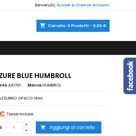
Benvenuto,
Accedi
o
Crea un account
×
×
×
shopping_cart
Carrello:
0
Prodotti - 0,00 €
sta
i
i
AZURE BLUE HUMBROLL
ento
AA1701
Marca
HUMBROL
AZZURRO OPACO 14ml
 €
Tasse incluse
Aggiungi al carrello
à
