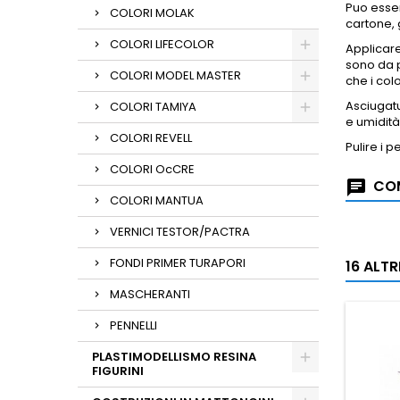
Puo esser
COLORI MOLAK
cartone, 
COLORI LIFECOLOR
Applicar
sono da p
COLORI MODEL MASTER
che i col
Asciugatu
COLORI TAMIYA
e umidità
COLORI REVELL
Pulire i 
COLORI OcCRE
COM
COLORI MANTUA
VERNICI TESTOR/PACTRA
FONDI PRIMER TURAPORI
16 ALT
MASCHERANTI
PENNELLI
PLASTIMODELLISMO RESINA
FIGURINI