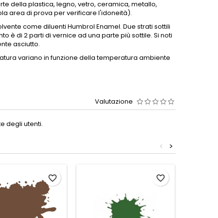
te della plastica, legno, vetro, ceramica, metallo,
la area di prova per verificare l'idoneità).
solvente come diluenti Humbrol Enamel.
Due strati sottili
o è di 2 parti di vernice ad una parte più sottile.
Si noti
nte asciutto.
atura variano in funzione della temperatura ambiente
Valutazione
 degli utenti.
<
>
favorite_border
favorite_border