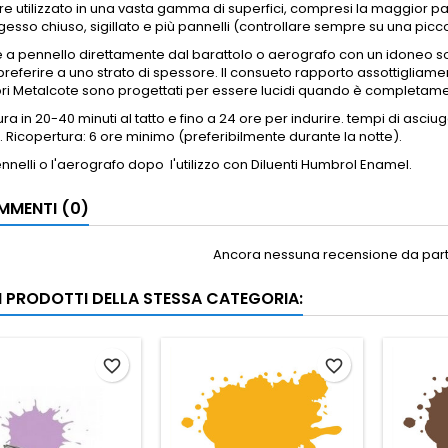
e utilizzato in una vasta gamma di superfici, compresi la maggior par
gesso chiuso, sigillato e più pannelli (controllare sempre su una picco
e a
pennello direttamente dal barattolo o aerografo con un idoneo 
referire a uno strato di spessore.
Il consueto rapporto assottigliament
ori Metalcote sono progettati per essere lucidi quando è completame
ra in 20-40 minuti al tatto e fino a 24 ore per indurire.
tempi di asciug
.
Ricopertura: 6 ore minimo (preferibilmente durante la notte).
pennelli o l'aerografo dopo
l'utilizzo con Diluenti Humbrol Enamel.
MENTI (0)
Ancora nessuna recensione da parte
RI PRODOTTI DELLA STESSA CATEGORIA:
favorite_border
favorite_border