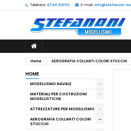
Telefono:
0744 401113
E-mail:
info@stefanoni-mo
L
C
A
add_circle_outline
De
No
dei
Home
AEROGRAFIA COLLANTI COLORI STUCCHI
HOME
MODELLISMO NAVALE
MATERIALI PER COSTRUZIONI
MODELLISTICHE
ATTREZZATURE PER MODELLISMO
AEROGRAFIA COLLANTI COLORI
STUCCHI