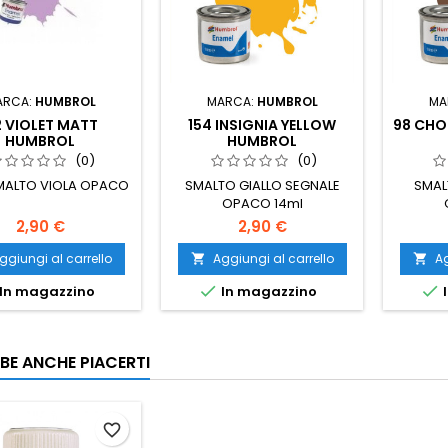
ARCA:
HUMBROL
MARCA:
HUMBROL
MA
 VIOLET MATT
154 INSIGNIA YELLOW
98 CHO
HUMBROL
HUMBROL
(0)
(0)
MALTO VIOLA OPACO
SMALTO GIALLO SEGNALE
SMAL
OPACO 14ml
2,90 €
2,90 €
ggiungi al carrello
Aggiungi al carrello
Ag




In magazzino
In magazzino
I
BE ANCHE PIACERTI
favorite_border