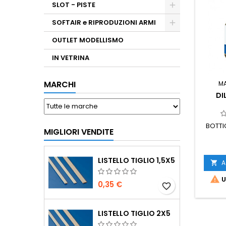
SLOT - PISTE
SOFTAIR e RIPRODUZIONI ARMI
OUTLET MODELLISMO
IN VETRINA
MARCHI
M
DI
BOTTIG
MIGLIORI VENDITE
LISTELLO TIGLIO 1,5X5
A


U
0,35 €
favorite_border
LISTELLO TIGLIO 2X5