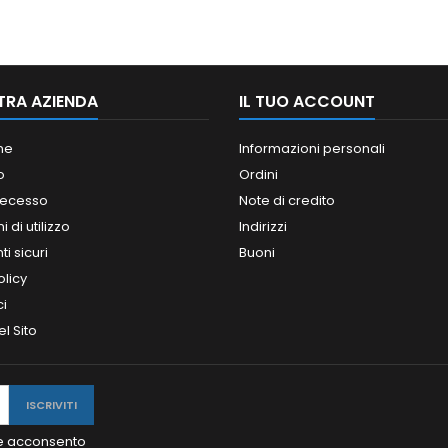
TRA AZIENDA
IL TUO ACCOUNT
ne
Informazioni personali
o
Ordini
 recesso
Note di credito
 di utilizzo
Indirizzi
i sicuri
Buoni
olicy
ci
l Sito
y e acconsento