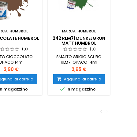
RCA:
HUMBROL
MARCA:
HUMBROL
MA
COLATE HUMBROL
242 RLM71 DUNKELGRUN
270
MATT HUMBROL
(0)
(0)
TO CIOCCOLATO
SMALTO GRIGIO SCURO
SMA
OPACO 14ml
RLM71 OPACO 14ml
METALL
2,90 €
2,95 €
giungi al carrello
Aggiungi al carrello
Ag




n magazzino
In magazzino
I
<
>