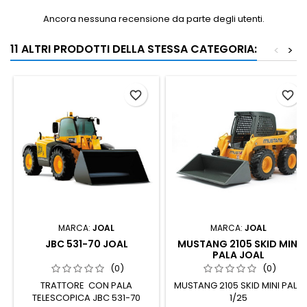
Ancora nessuna recensione da parte degli utenti.
11 ALTRI PRODOTTI DELLA STESSA CATEGORIA:
<
>
favorite_border
favorite_border
MARCA:
JOAL
MARCA:
JOAL
JBC 531-70 JOAL
MUSTANG 2105 SKID MINI
PALA JOAL
(0)
(0)
TRATTORE CON PALA
MUSTANG 2105 SKID MINI PALA
TELESCOPICA JBC 531-70
1/25