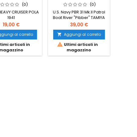
"PIBBER"
(0)
(0)
 HEAVY CRUISER POLA
U.S. Navy PBR 31 Mk.II Patrol
REGIA N
1941
Boat River "Pibber" TAMIYA
TRUMPE
1/35
19,00 €
39,00 €
giungi al carrello
Aggiungi al carrello
Ag




timi articoli in
Ultimi articoli in
Ult
magazzino
magazzino