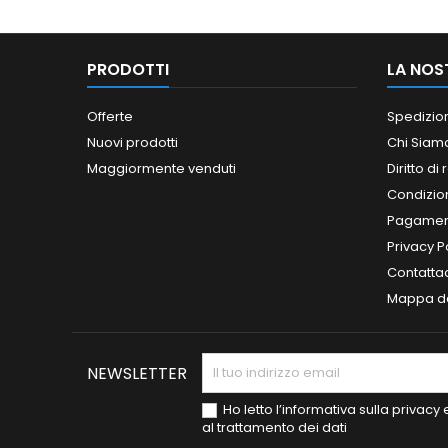
PRODOTTI
LA NOS
Offerte
Spedizio
Nuovi prodotti
Chi Siam
Maggiormente venduti
Diritto di
Condizioni
Pagament
Privacy P
Contatta
Mappa de
NEWSLETTER
Ho letto l’informativa sulla privac
al trattamento dei dati