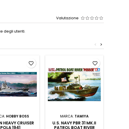
Valutazione
 degli utenti.
<
>
favorite_border
favorite_border
CA:
HOBBY BOSS
MARCA:
TAMIYA
MAR
AN HEAVY CRUISER
U.S. NAVY PBR 31 MK.II
R.
POLA 1941
PATROL BOAT RIVER