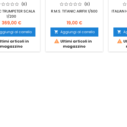
(0)
(0)
IC TRUMPETER SCALA
R.M.S. TITANIC AIRFIX 1/600
ITALIAN
1/200
369,00 €
19,00 €
ggiungi al carrello
Aggiungi al carrello
Ag




ltimi articoli in
Ultimi articoli in
Ul
magazzino
magazzino