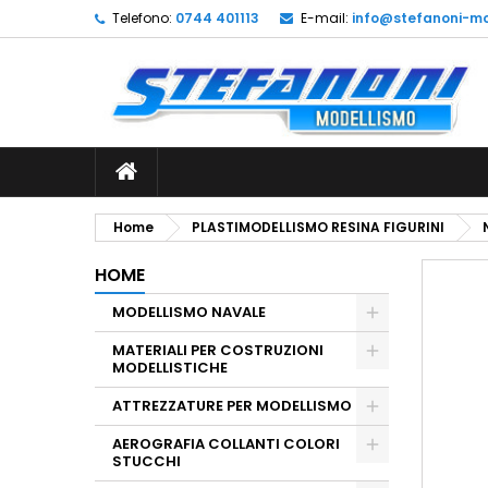
Telefono:
0744 401113
E-mail:
info@stefanoni-mo
L
C
A
add_circle_outline
De
No
dei
Home
PLASTIMODELLISMO RESINA FIGURINI
HOME
MODELLISMO NAVALE
MATERIALI PER COSTRUZIONI
MODELLISTICHE
ATTREZZATURE PER MODELLISMO
AEROGRAFIA COLLANTI COLORI
STUCCHI