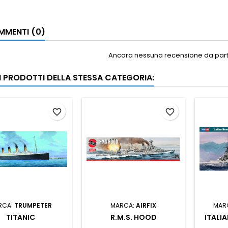
MENTI (0)
Ancora nessuna recensione da parte
RI PRODOTTI DELLA STESSA CATEGORIA:
favorite_border
favorite_border
RCA:
TRUMPETER
MARCA:
AIRFIX
MAR
TITANIC
R.M.S. HOOD
ITALI