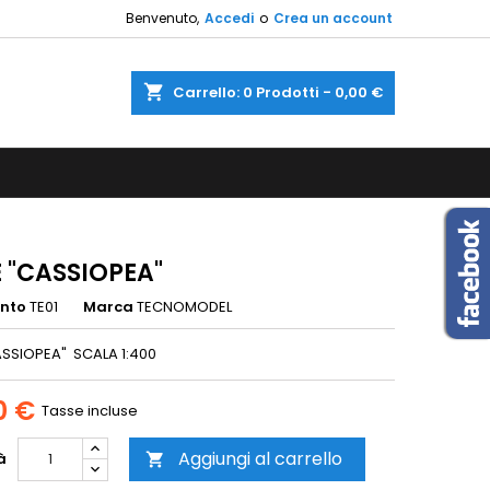
Benvenuto,
Accedi
o
Crea un account
×
×
×
shopping_cart
Carrello:
0
Prodotti - 0,00 €
sta
i
i
 "CASSIOPEA"
ento
TE01
Marca
TECNOMODEL
SSIOPEA" SCALA 1:400
0 €
Tasse incluse
Aggiungi al carrello
à
