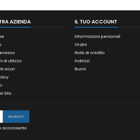
TRA AZIENDA
IL TUO ACCOUNT
ne
Informazioni personali
o
Ordini
 recesso
Note di credito
 di utilizzo
Indirizzi
i sicuri
Buoni
olicy
ci
l Sito
y e acconsento