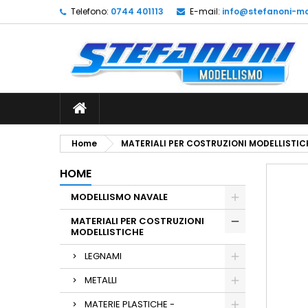
Telefono:
0744 401113
E-mail:
info@stefanoni-mo
L
C
A
add_circle_outline
De
No
dei
Home
MATERIALI PER COSTRUZIONI MODELLISTIC
HOME
MODELLISMO NAVALE
MATERIALI PER COSTRUZIONI
MODELLISTICHE
LEGNAMI
METALLI
MATERIE PLASTICHE -