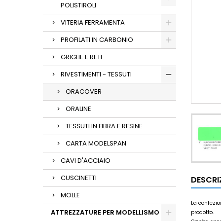
POLISTIROLI
VITERIA FERRAMENTA
PROFILATI IN CARBONIO
GRIGLIE E RETI
RIVESTIMENTI - TESSUTI
ORACOVER
ORALINE
TESSUTI IN FIBRA E RESINE
CARTA MODELSPAN
CAVI D'ACCIAIO
CUSCINETTI
DESCRI
MOLLE
La confezio
ATTREZZATURE PER MODELLISMO
prodotto.