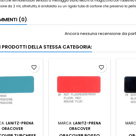
so che termoretraibili venduti a metraggio siano vecchi di magazzino con l’adesivo 
ione da 2 mt, oltretutto, è arrotolata su un rigido tubo di cartone che preserva la pell
MENTI (0)
Ancora nessuna recensione da parte
RI PRODOTTI DELLA STESSA CATEGORIA:
favorite_border
favorite_border
CA:
LANITZ-PRENA
MARCA:
LANITZ-PRENA
MARC
ORACOVER
ORACOVER
OVER TURCHESE
ORACOVER ROSSO
OR