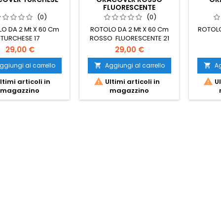
FLUORESCENTE
(0)
(0)
O DA 2 Mt X 60 Cm
ROTOLO DA 2 Mt X 60 Cm
ROTOLO
TURCHESE 17
ROSSO FLUORESCENTE 21
29,00 €
29,00 €
ggiungi al carrello
Aggiungi al carrello
Ag




ltimi articoli in
Ultimi articoli in
Ul
magazzino
magazzino