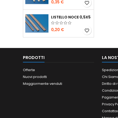
0,35 €
favorite_border
LISTELLO NOCE 0,5X5
0,20 €
favorite_border
PRODOTTI
LA NOS
Offerte
Spedizio
Nuovi prodotti
Chi Siam
Maggiormente venduti
Diritto di
Condizioni
Pagament
Privacy P
Contatta
Mappa de