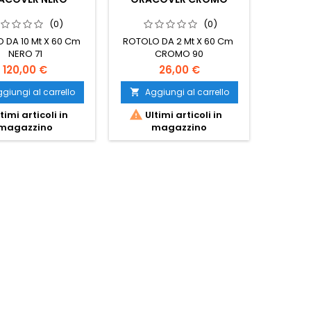
(0)
(0)
 DA 10 Mt X 60 Cm
ROTOLO DA 2 Mt X 60 Cm
ROTOLO
NERO 71
CROMO 90
120,00 €
26,00 €
giungi al carrello
Aggiungi al carrello
Ag




timi articoli in
Ultimi articoli in
Ult
magazzino
magazzino