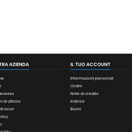
TRA AZIENDA
IL TUO ACCOUNT
ne
Informazioni personali
o
Ordini
 recesso
Note di credito
 di utilizzo
Indirizzi
i sicuri
Buoni
olicy
ci
l Sito