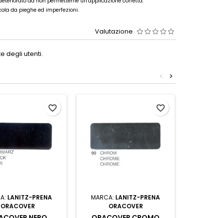
deteriorato da non permetterne un’applicazione corretta.
icola da pieghe ed imperfezioni.
Valutazione
 degli utenti.
<
>
favorite_border
favorite_border
A:
LANITZ-PRENA
MARCA:
LANITZ-PRENA
MARC
ORACOVER
ORACOVER
ACOVER NERO
ORACOVER CROMO
ORA