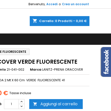
Benvenuto,
Accedi
o
Crea un account
×
×
×
shopping_cart
Carrello:
0
Prodotti - 0,00 €
sta
i
E FLUORESCENTE
i
OVER VERDE FLUORESCENTE
ento
21-041-002
Marca
LANITZ-PRENA ORACOVER
A 2 Mt X 60 Cm VERDE FLUORESCENTE 41
0 €
Tasse incluse
Aggiungi al carrello
à
