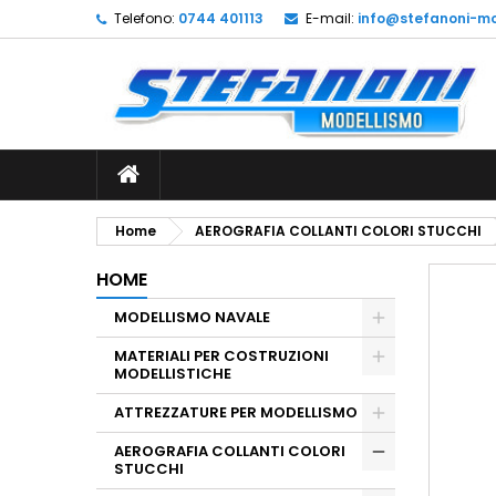
Telefono:
0744 401113
E-mail:
info@stefanoni-mo
L
C
A
add_circle_outline
De
No
dei
Home
AEROGRAFIA COLLANTI COLORI STUCCHI
HOME
MODELLISMO NAVALE
MATERIALI PER COSTRUZIONI
MODELLISTICHE
ATTREZZATURE PER MODELLISMO
AEROGRAFIA COLLANTI COLORI
STUCCHI