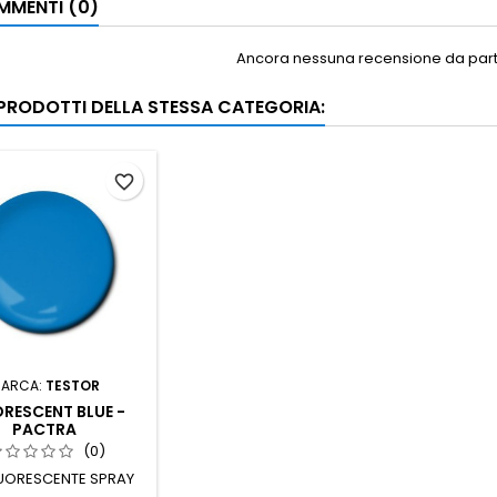
MENTI (0)
Ancora nessuna recensione da parte
I PRODOTTI DELLA STESSA CATEGORIA:
favorite_border
ARCA:
TESTOR
RESCENT BLUE -
PACTRA
(0)
LUORESCENTE SPRAY