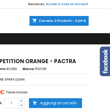
Benvenuto,
Accedi
o
Crea un account
×
×
×
shopping_cart
Carrello:
0
Prodotti - 0,00 €
sta
i
i
ETITION ORANGE - PACTRA
ento
RC256
Marca
TESTOR
NE SPRAY LEXAN
 €
Tasse incluse
Aggiungi al carrello
à
