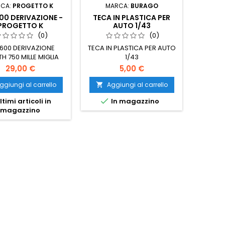
CA:
PROGETTO K
MARCA:
BURAGO
600 DERIVAZIONE -
TECA IN PLASTICA PER
PROGETTO K
AUTO 1/43
(0)
(0)
 600 DERIVAZIONE
TECA IN PLASTICA PER AUTO
H 750 MILLE MIGLIA
1/43
59 SCALA :1/43
29,00 €
5,00 €
ggiungi al carrello
Aggiungi al carrello


ltimi articoli in
In magazzino
magazzino