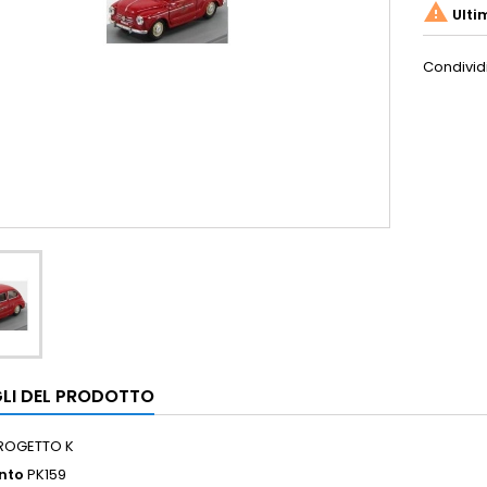

Ulti
Condivid
LI DEL PRODOTTO
ROGETTO K
nto
PK159