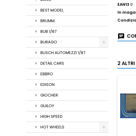
EAN13
0
BEST MODEL
In maga
Condizi
BRUMM
BUB 1/87
COM
BURAGO
BUSCH AUTOMEZZI 1/87
2 ALTR
DETAIL CARS
EBBRO
EDISON
GIOCHER
GUILOY
HIGH SPEED
HOT WHEELS