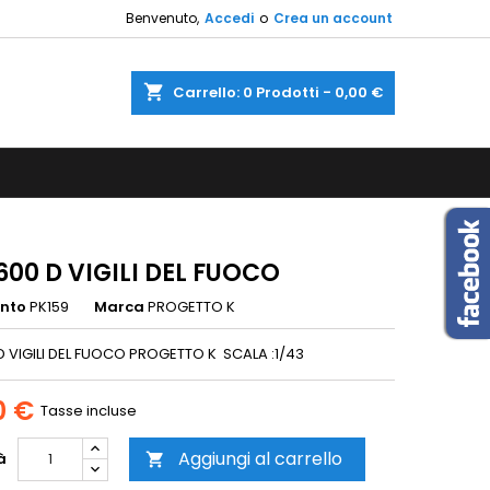
Benvenuto,
Accedi
o
Crea un account
×
×
×
shopping_cart
Carrello:
0
Prodotti - 0,00 €
sta
i
i
600 D VIGILI DEL FUOCO
ento
PK159
Marca
PROGETTO K
 D VIGILI DEL FUOCO PROGETTO K SCALA :1/43
0 €
Tasse incluse
Aggiungi al carrello
à
