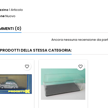
zzino
1 Articolo
one
Nuovo
MENTI (0)
Ancora nessuna recensione da parte
I PRODOTTI DELLA STESSA CATEGORIA:
favorite_border
favorite_border