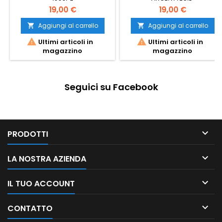
19,00 €
19,00 €
Aggiungi al carrello
Aggiungi al carrello




Ultimi articoli in
Ultimi articoli in
magazzino
magazzino
Seguici su Facebook

PRODOTTI

LA NOSTRA AZIENDA

IL TUO ACCOUNT

CONTATTO