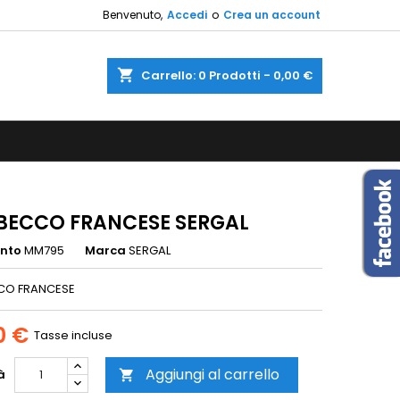
Benvenuto,
Accedi
o
Crea un account
×
×
×
shopping_cart
Carrello:
0
Prodotti - 0,00 €
sta
i
i
BECCO FRANCESE SERGAL
ento
MM795
Marca
SERGAL
CO FRANCESE
0 €
Tasse incluse
Aggiungi al carrello
à
