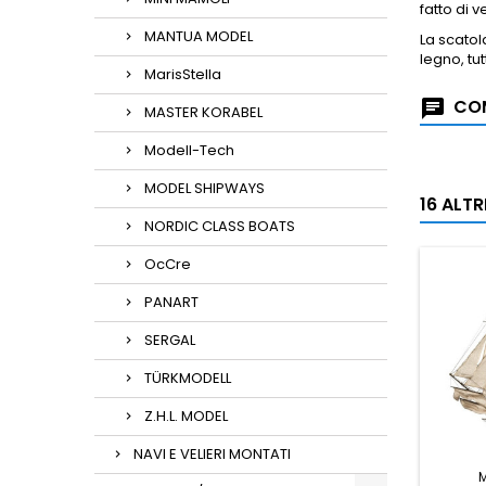
fatto di v
MANTUA MODEL
La scatol
legno, tut
MarisStella
COM
MASTER KORABEL
Modell-Tech
MODEL SHIPWAYS
16 ALT
NORDIC CLASS BOATS
OcCre
PANART
SERGAL
TÜRKMODELL
Z.H.L. MODEL
NAVI E VELIERI MONTATI