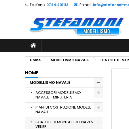
Telefono:
0744 401113
E-mail:
info@stefanoni-mo
L
C
A
add_circle_outline
De
No
dei
Home
MODELLISMO NAVALE
SCATOLE DI MON
HOME
MODELLISMO NAVALE
ACCESSORI MODELLISMO
NAVALE - MINUTERIA
PIANI DI COSTRUZIONE MODELLI
NAVALI
SCATOLE DI MONTAGGIO NAVI &
VELIERI