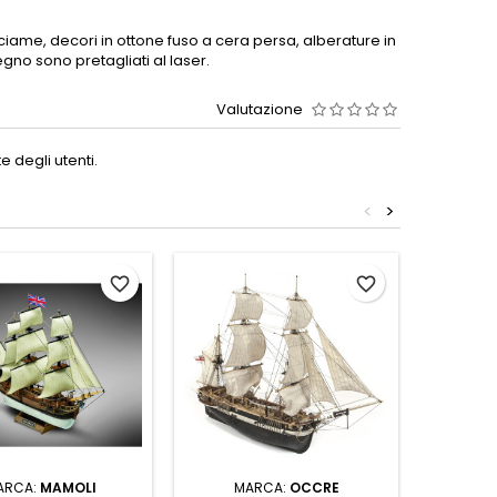
sciame, decori in ottone fuso a cera persa, alberature in
 legno sono pretagliati al laser.
Valutazione
 degli utenti.
<
>
favorite_border
favorite_border
ARCA:
MAMOLI
MARCA:
OCCRE
MA