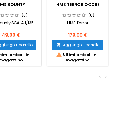
MS BOUNTY
HMS TERROR OCCRE
(0)
(0)
ounty SCALA 1/135
HMS Terror
Cata
49,00 €
179,00 €
giungi al carrello
Aggiungi al carrello
Ag




timi articoli in
Ultimi articoli in
Ult
magazzino
magazzino
<
>