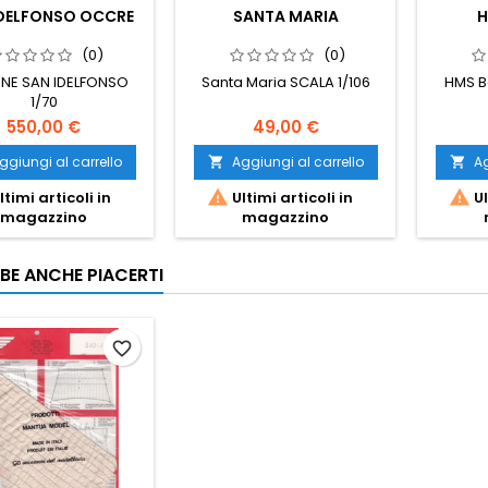
IDELFONSO OCCRE
SANTA MARIA
H
(0)
(0)
NE SAN IDELFONSO
Santa Maria SCALA 1/106
HMS B
1/70
550,00 €
49,00 €
ggiungi al carrello
Aggiungi al carrello
Ag




ltimi articoli in
Ultimi articoli in
Ul
magazzino
magazzino
BE ANCHE PIACERTI
favorite_border