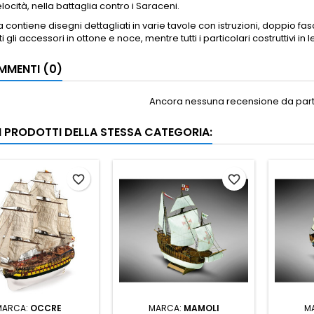
elocità, nella battaglia contro i Saraceni.
a contiene disegni dettagliati in varie tavole con istruzioni, doppio fa
ti gli accessori in ottone e noce, mentre tutti i particolari costruttivi in
MENTI (0)
Ancora nessuna recensione da parte
RI PRODOTTI DELLA STESSA CATEGORIA:
favorite_border
favorite_border
MARCA:
OCCRE
MARCA:
MAMOLI
M