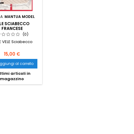
A:
MANTUA MODEL
LE SCIABECCO
FRANCESE
(0)
E VELE Sciabecco
15,00 €
ggiungi al carrello
ltimi articoli in
magazzino