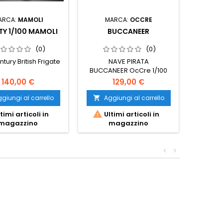
ARCA:
MAMOLI
MARCA:
OCCRE
MAR
Y 1/100 MAMOLI
BUCCANEER
PIL
(0)
(0)
ntury British Frigate
NAVE PIRATA
P
BUCCANEER OcCre 1/100
140,00 €
129,00 €
giungi al carrello
Aggiungi al carrello
Ag




timi articoli in
Ultimi articoli in
Ult
magazzino
magazzino
<
>