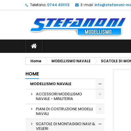
Telefono:
0744 401113
E-mail:
info@stefanoni-mo
L
C
A
add_circle_outline
De
No
dei
Home
MODELLISMO NAVALE
SCATOLE DI MON
HOME
MODELLISMO NAVALE
ACCESSORI MODELLISMO
NAVALE - MINUTERIA
PIANI DI COSTRUZIONE MODELLI
NAVALI
SCATOLE DI MONTAGGIO NAVI &
VELIERI