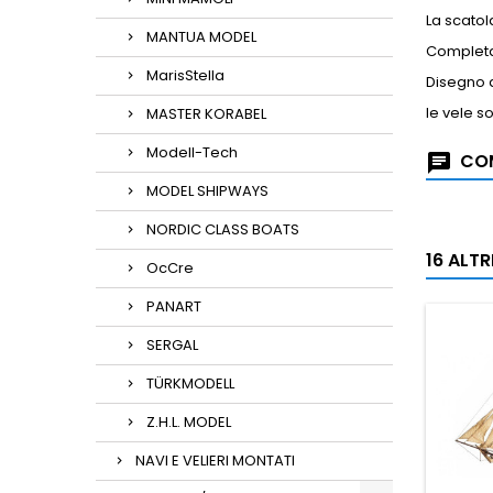
La scatola
MANTUA MODEL
Completan
MarisStella
Disegno d
le vele s
MASTER KORABEL
Modell-Tech
COM
MODEL SHIPWAYS
NORDIC CLASS BOATS
16 ALT
OcCre
PANART
SERGAL
TÜRKMODELL
Z.H.L. MODEL
NAVI E VELIERI MONTATI