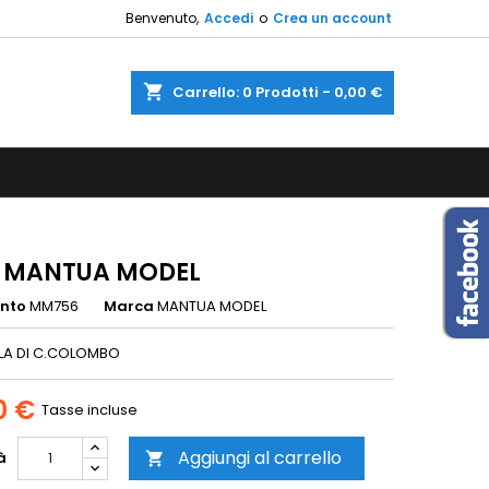
Benvenuto,
Accedi
o
Crea un account
×
×
×
shopping_cart
Carrello:
0
Prodotti - 0,00 €
sta
i
i
 MANTUA MODEL
ento
MM756
Marca
MANTUA MODEL
LA DI C.COLOMBO
0 €
Tasse incluse
Aggiungi al carrello
à
