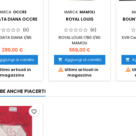
MARCA:
OCCRE
MARCA:
MAMOLI
M
ATA DIANA OCCRE
ROYAL LOUIS
BOUNT
(0)
(0)
GATA DIANA 1/85
ROYAL LOUIS 1780 1/90
XVIII Ce
MAMOLI
299,00 €
569,00 €
ggiungi al carrello
Aggiungi al carrello
Ag




ltimi articoli in
Ultimi articoli in
Ul
magazzino
magazzino
BE ANCHE PIACERTI
favorite_border