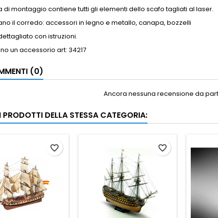
 di montaggio contiene tutti gli elementi dello scafo tagliati al laser.
o il corredo: accessori in legno e metallo, canapa, bozzelli
ettagliato con istruzioni.
ono un accessorio art: 34217
MENTI (0)
Ancora nessuna recensione da parte
RI PRODOTTI DELLA STESSA CATEGORIA:
favorite_border
favorite_border