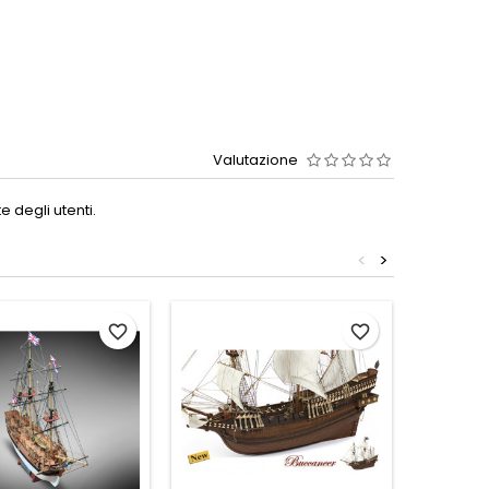
Valutazione
 degli utenti.
<
>
favorite_border
favorite_border