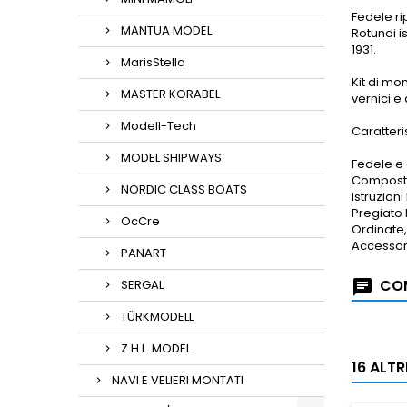
Fedele ri
MANTUA MODEL
Rotundi i
1931.
MarisStella
Kit di mo
MASTER KORABEL
vernici e
Modell-Tech
Caratteri
MODEL SHIPWAYS
Fedele e 
Composta
NORDIC CLASS BOATS
Istruzioni 
Pregiato 
OcCre
Ordinate, 
Accessori
PANART
COM
SERGAL
TÜRKMODELL
Z.H.L. MODEL
16 ALT
NAVI E VELIERI MONTATI