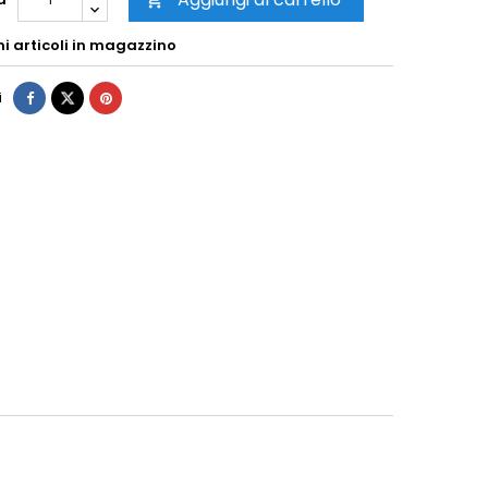

mi articoli in magazzino
i