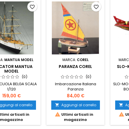
favorite_border
favorite_border
A:
MANTUA MODEL
MARCA:
COREL
MARC
CATOR MANTUA
PARANZA COREL
SLO-
MODEL
(0)
(0)
CUOLA BELGA SCALA
Imbarcazione Italiana
SLO-MO-
1/120
Paranza
BO
159,00 €
84,00 €
ggiungi al carrello
Aggiungi al carrello
Ag




ltimi articoli in
Ultimi articoli in
Ul
magazzino
magazzino