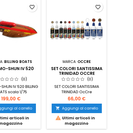
favorite_border
favorite_border
A:
BILLING BOATS
MARCA:
OCCRE
MA
MO-SHUN IV 520
SET COLORI SANTISSIMA
MO
TRINIDAD OCCRE
(0)
(0)
SHUN IV 520 BILLING
SET COLORI SANTISSIMA
VAPORET
ATS scala 1/75
TRINIDAD OcCre
199,00 €
66,00 €
giungi al carrello
Aggiungi al carrello
Ag




timi articoli in
Ultimi articoli in
Ult
magazzino
magazzino