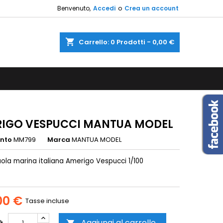
Benvenuto,
Accedi
o
Crea un account
×
×
×
shopping_cart
Carrello:
0
Prodotti - 0,00 €
sta
i
i
IGO VESPUCCI MANTUA MODEL
ento
MM799
Marca
MANTUA MODEL
ola marina italiana
Amerigo Vespucci
1/100
00 €
Tasse incluse
Aggiungi al carrello
à