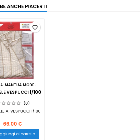
BE ANCHE PIACERTI
favorite_border
A:
MANTUA MODEL
ELE VESPUCCI 1/100
(0)
ELE A. VESPUCCI 1/100
66,00 €
ggiungi al carrello