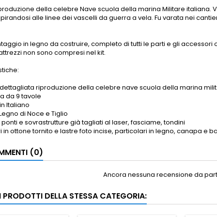
produzione della celebre Nave scuola della marina Militare italiana
spirandosi alle linee dei vascelli da guerra a vela. Fu varata nei canti
ntaggio in legno da costruire, completo di tutti le parti e gli accessor
 attrezzi non sono compresi nel kit.
stiche:
dettagliata riproduzione della celebre nave scuola della marina milit
 da 9 tavole
in Italiano
Legno di Noce e Tiglio
ponti e sovrastrutture già tagliati al laser, fasciame, tondini
 in ottone tornito e lastre foto incise, particolari in legno, canapa e b
MENTI (0)
Ancora nessuna recensione da parte
RI PRODOTTI DELLA STESSA CATEGORIA: