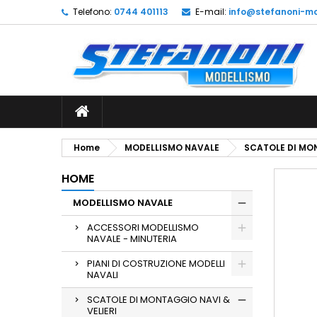
Telefono:
0744 401113
E-mail:
info@stefanoni-mo
L
C
A
add_circle_outline
De
No
dei
Home
MODELLISMO NAVALE
SCATOLE DI MON
HOME
MODELLISMO NAVALE
ACCESSORI MODELLISMO
NAVALE - MINUTERIA
PIANI DI COSTRUZIONE MODELLI
NAVALI
SCATOLE DI MONTAGGIO NAVI &
VELIERI