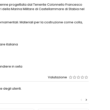
. Venne progettata dal Tenente Colonnello Francesco
eri della Marina Militare di Castellammare di Stabia nel
i ornamentali. Materiali per la costruzione come colla,
are italiana
andiere in seta
Valutazione
 degli utenti.
<
>