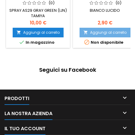
(0)
(0)
SPRAY AS29 GRAY GREEN (IJN)
BIANCO LUCIDO
TAMIYA
10,00 €
2,90 €
Aggiungi al carrello
Aggiungi al carrello




In magazzino
Non disponibile
Seguici su Facebook

PRODOTTI

LA NOSTRA AZIENDA

IL TUO ACCOUNT