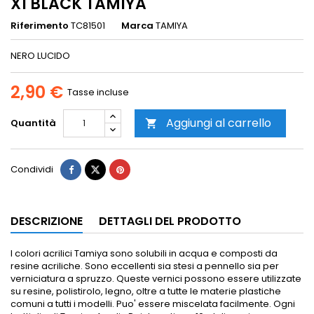
X1 BLACK TAMIYA
Riferimento
TC81501
Marca
TAMIYA
NERO LUCIDO
2,90 €
Tasse incluse
Aggiungi al carrello
Quantità

Condividi
DESCRIZIONE
DETTAGLI DEL PRODOTTO
I colori acrilici Tamiya sono solubili in acqua e composti da
resine acriliche. Sono eccellenti sia stesi a pennello sia per
verniciatura a spruzzo.
Queste vernici possono essere utilizzate
su resine, polistirolo, legno, oltre a tutte le materie plastiche
comuni a tutti i modelli.
Puo' essere miscelata facilmente.
Ogni