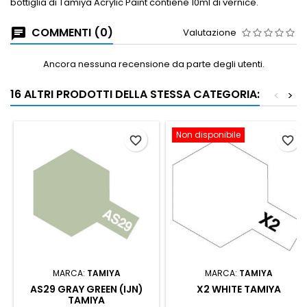
bottiglia di Tamiya Acrylic Paint contiene 10ml di vernice.
COMMENTI (0)
Valutazione
Ancora nessuna recensione da parte degli utenti.
16 ALTRI PRODOTTI DELLA STESSA CATEGORIA:
<
>
Non disponibile
favorite_border
favorite_border
MARCA:
TAMIYA
MARCA:
TAMIYA
AS29 GRAY GREEN (IJN)
X2 WHITE TAMIYA
TAMIYA