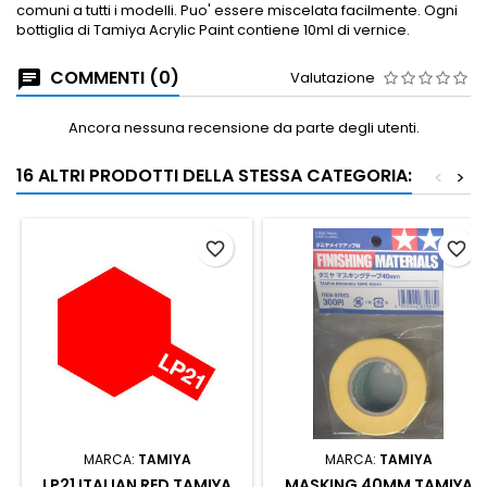
comuni a tutti i modelli.
Puo' essere miscelata facilmente.
Ogni
bottiglia di Tamiya Acrylic Paint contiene 10ml di vernice.
COMMENTI (0)
Valutazione
Ancora nessuna recensione da parte degli utenti.
16 ALTRI PRODOTTI DELLA STESSA CATEGORIA:
<
>
favorite_border
favorite_border
MARCA:
TAMIYA
MARCA:
TAMIYA
LP21 ITALIAN RED TAMIYA
MASKING 40MM TAMIYA