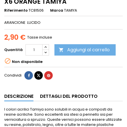
X6 ORANGE TAMIYA
Riferimento
TC81506
Marca
TAMIYA
ARANCIONE LUCIDO
2,90 €
Tasse incluse
Aggiungi al carrello
Quantità


Non disponibile
Condividi
DESCRIZIONE
DETTAGLI DEL PRODOTTO
I colori acrilici Tamiya sono solubili in acqua e composti da
resine acriliche. Sono eccellenti sia stesi a pennello sia per
verniciatura a spruzzo.
Queste vernici possono essere utilizzate
su resine, polistirolo, legno, oltre a tutte le materie plastiche