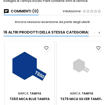
bottiglia di Tamiya Acrylic Paint contiene 10ml di vernice.
COMMENTI (0)
Valutazione
Ancora nessuna recensione da parte degli utenti.
16 ALTRI PRODOTTI DELLA STESSA CATEGORIA:
<
>
favorite_border
favorite_border
MARCA:
TAMIYA
MARCA:
TAMIYA
TS50 MICA BLUE TAMIYA
TS76 MICA SILVER TAMIYA