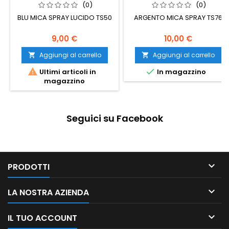
(0)
(0)
BLU MICA SPRAY LUCIDO TS50
ARGENTO MICA SPRAY TS76
9,00 €
10,00 €
Aggiungi al carrello
Aggiungi al carrello




Ultimi articoli in
In magazzino
magazzino
Seguici su Facebook

PRODOTTI

LA NOSTRA AZIENDA

IL TUO ACCOUNT