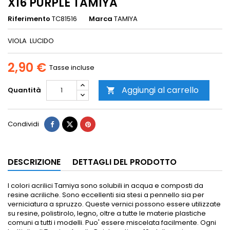
X16 PURPLE TAMIYA
Riferimento
TC81516
Marca
TAMIYA
VIOLA LUCIDO
2,90 €
Tasse incluse
Aggiungi al carrello
Quantità

Condividi
DESCRIZIONE
DETTAGLI DEL PRODOTTO
I colori acrilici Tamiya sono solubili in acqua e composti da
resine acriliche. Sono eccellenti sia stesi a pennello sia per
verniciatura a spruzzo.
Queste vernici possono essere utilizzate
su resine, polistirolo, legno, oltre a tutte le materie plastiche
comuni a tutti i modelli.
Puo' essere miscelata facilmente.
Ogni