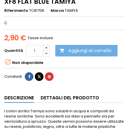
XF8 FLAT BLUE TAMIYA
Riferimento
TC81708
Marca
TAMIYA
C
2,90 €
Tasse incluse
Aggiungi al carrello
Quantità


Non disponibile
Condividi
DESCRIZIONE
DETTAGLI DEL PRODOTTO
I colori acrilici Tamiya sono solubili in acqua e composti da
resine acriliche. Sono eccellenti sia stesi a pennello sia per
verniciatura a spruzzo.
Queste vernici possono essere utilizzate
su resine, polistirolo, legno, oltre a tutte le materie plastiche