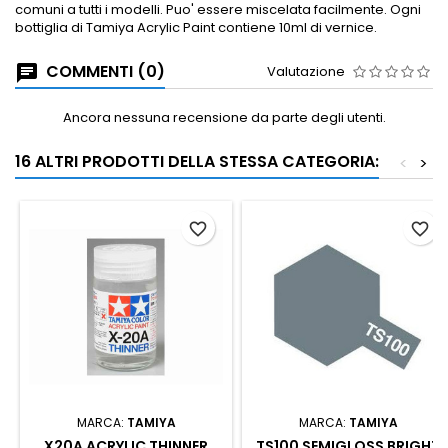
comuni a tutti i modelli.
Puo' essere miscelata facilmente.
Ogni
bottiglia di Tamiya Acrylic Paint contiene 10ml di vernice.
COMMENTI (0)
Valutazione
Ancora nessuna recensione da parte degli utenti.
16 ALTRI PRODOTTI DELLA STESSA CATEGORIA:
<
>
favorite_border
favorite_border
MARCA:
TAMIYA
MARCA:
TAMIYA
X20A ACRYLIC THINNER
TS100 SEMIGLOSS BRIGHT