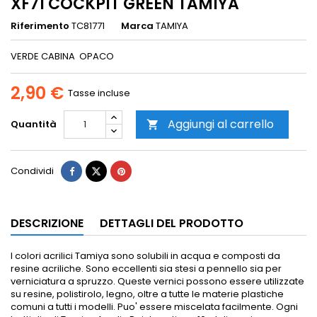
XF71 COCKPIT GREEN TAMIYA
Riferimento
TC81771
Marca
TAMIYA
VERDE CABINA OPACO
2,90 €
Tasse incluse
Aggiungi al carrello
Quantità

Condividi
DESCRIZIONE
DETTAGLI DEL PRODOTTO
I colori acrilici Tamiya sono solubili in acqua e composti da
resine acriliche. Sono eccellenti sia stesi a pennello sia per
verniciatura a spruzzo.
Queste vernici possono essere utilizzate
su resine, polistirolo, legno, oltre a tutte le materie plastiche
comuni a tutti i modelli.
Puo' essere miscelata facilmente.
Ogni