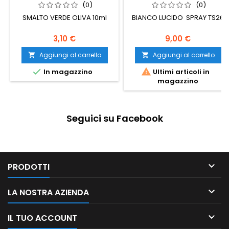
(0)
(0)
SMALTO VERDE OLIVA 10ml
BIANCO LUCIDO SPRAY TS26
3,10 €
9,00 €
Aggiungi al carrello
Aggiungi al carrello




In magazzino
Ultimi articoli in
magazzino
Seguici su Facebook

PRODOTTI

LA NOSTRA AZIENDA

IL TUO ACCOUNT