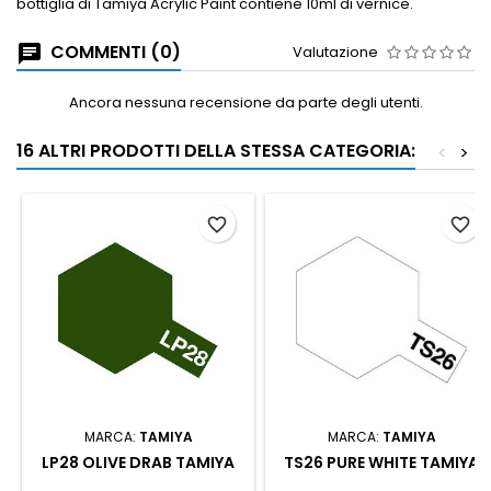
bottiglia di Tamiya Acrylic Paint contiene 10ml di vernice.
COMMENTI (0)
Valutazione
Ancora nessuna recensione da parte degli utenti.
16 ALTRI PRODOTTI DELLA STESSA CATEGORIA:
<
>
favorite_border
favorite_border
MARCA:
TAMIYA
MARCA:
TAMIYA
LP28 OLIVE DRAB TAMIYA
TS26 PURE WHITE TAMIYA