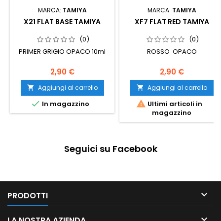
MARCA:
TAMIYA
MARCA:
TAMIYA
X21 FLAT BASE TAMIYA
XF7 FLAT RED TAMIYA
(0)
(0)
PRIMER GRIGIO OPACO 10ml
ROSSO OPACO
2,90 €
2,90 €
Aggiungi al carrello
Aggiungi al carrello




In magazzino
Ultimi articoli in
magazzino
Seguici su Facebook

PRODOTTI

LA NOSTRA AZIENDA