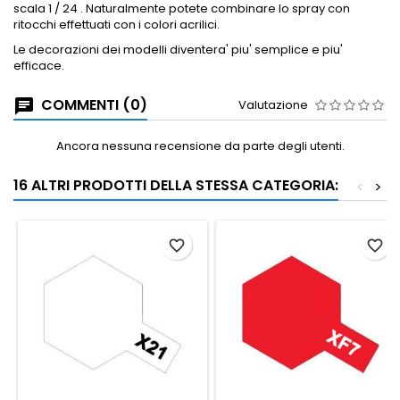
scala 1 / 24 .
Naturalmente potete combinare lo spray con
ritocchi effettuati con i colori acrilici.
Le decorazioni dei modelli diventera' piu' semplice e piu'
efficace.
COMMENTI (0)
Valutazione
Ancora nessuna recensione da parte degli utenti.
16 ALTRI PRODOTTI DELLA STESSA CATEGORIA:
<
>
favorite_border
favorite_border