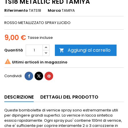
TS18 METALLIC RED TAMIYA
Riferimento
TATS18
Marca
TAMIYA
ROSSO METALLIZZATO SPRAY LUCIDO
9,00 €
Tasse incluse
Aggiungi al carrello
Quantità


Ultimi articoli in magazzino
Condividi
DESCRIZIONE
DETTAGLI DEL PRODOTTO
Queste bombolette di vernice spray sono estremamente utili
per dipingere grandi superfici.
La vernice in lacca sintetica
essica rapidamente.
Ogni spray puo' contiene 100ml di vernice,
che e' sufficiente per coprire interamente 2 o 3 carrozzerie in