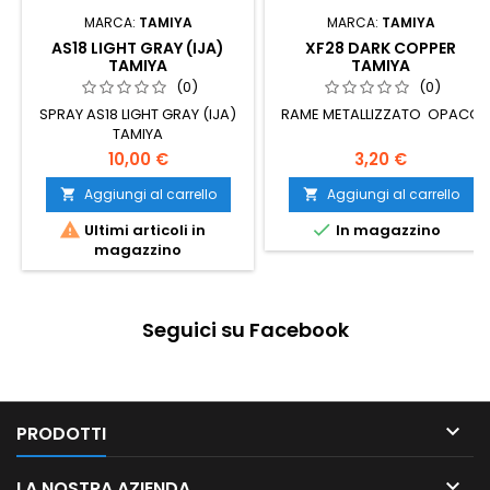
MARCA:
TAMIYA
MARCA:
TAMIYA
AS18 LIGHT GRAY (IJA)
XF28 DARK COPPER
TAMIYA
TAMIYA
(0)
(0)
SPRAY AS18 LIGHT GRAY (IJA)
RAME METALLIZZATO OPACO
TAMIYA
10,00 €
3,20 €
Aggiungi al carrello
Aggiungi al carrello




Ultimi articoli in
In magazzino
magazzino
Seguici su Facebook

PRODOTTI

LA NOSTRA AZIENDA