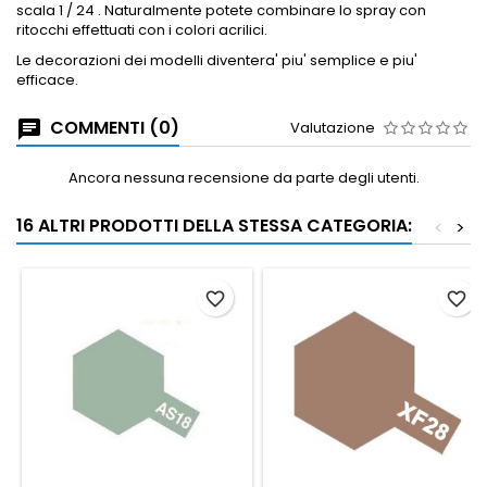
scala 1 / 24 .
Naturalmente potete combinare lo spray con
ritocchi effettuati con i colori acrilici.
Le decorazioni dei modelli diventera' piu' semplice e piu'
efficace.
COMMENTI (0)
Valutazione
Ancora nessuna recensione da parte degli utenti.
16 ALTRI PRODOTTI DELLA STESSA CATEGORIA:
<
>
favorite_border
favorite_border