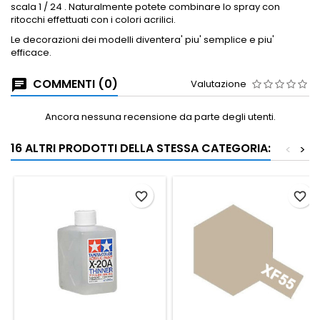
scala 1 / 24 .
Naturalmente potete combinare lo spray con
ritocchi effettuati con i colori acrilici.
Le decorazioni dei modelli diventera' piu' semplice e piu'
efficace.
COMMENTI (0)
Valutazione
Ancora nessuna recensione da parte degli utenti.
16 ALTRI PRODOTTI DELLA STESSA CATEGORIA:
<
>
favorite_border
favorite_border