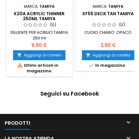
MARCA:
TAMIYA
MARCA:
TAMIYA
X20A ACRYLIC THINNER
XF55 DECK TAN TAMIYA
250ML TAMIYA
(0)
(0)
DILUENTE PER ACRILICI TAMIYA
CUOIO CHIARO OPACO
250 ml
9,90 €
2,90 €
Aggiungi al carrello
Aggiungi al carrello




Ultimi articoli in
In magazzino
magazzino
Seguici su Facebook

PRODOTTI

LA NOSTRA AZIENDA