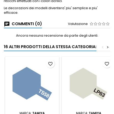
ritocchi effettuati con i colori acrilici.
Le decorazioni dei modelli diventera' piu' semplice e piu'
efficace.
COMMENTI (0)
Valutazione
Ancora nessuna recensione da parte degli utenti.
16 ALTRI PRODOTTI DELLA STESSA CATEGORIA:
<
>
favorite_border
favorite_border
MARCA:
TAMIYA
MARCA:
TAMIYA