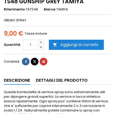
TS48 GUNSHIP GREY TAMIYA
Riferimento
TATS48
Marca
TAMIYA
GRIGIO SPRAY
9,00 €
Tasse incluse
Aggiungi al carrello
Quantità

Condividi
DESCRIZIONE
DETTAGLI DEL PRODOTTO
Queste bombolette di vernice spray sono estremamente utili
per dipingere grandi superfici.
La vernice in lacca sintetica
essica rapidamente.
Ogni spray puo' contiene 100ml di vernice,
che e' sufficiente per coprire interamente 2 o 3 carrozzerie in
scala 1 / 24 .
Naturalmente potete combinare lo spray con