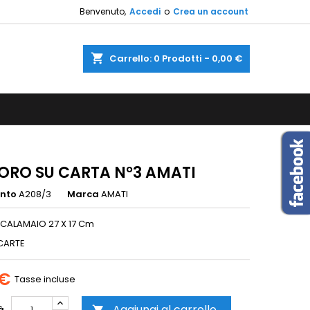
Benvenuto,
Accedi
o
Crea un account
×
×
×
shopping_cart
Carrello:
0
Prodotti - 0,00 €
sta
i
i
ORO SU CARTA N°3 AMATI
ento
A208/3
Marca
AMATI
CALAMAIO 27 X 17 Cm
CARTE
 €
Tasse incluse
Aggiungi al carrello
à