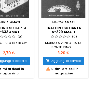
ARCA:
AMATI
MARCA:
AMATI
M
FORO SU CARTA
TRAFORO SU CARTA
TRAF
°633 AMATI
N°329 AMATI
N°733 
(0)
(0)
O 21 X 18 X 18 Cm
MULINO A VENTO BAITA
PONTE PINO
2,70 €
3,20 €
giungi al carrello
Aggiungi al carrello
Ag




timi articoli in
Ultimi articoli in
Ult
magazzino
magazzino