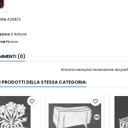
nto
A208/3
zzino
2 Articoli
one
Nuovo
MENTI (0)
Ancora nessuna recensione da parte
RI PRODOTTI DELLA STESSA CATEGORIA:
favorite_border
favorite_border