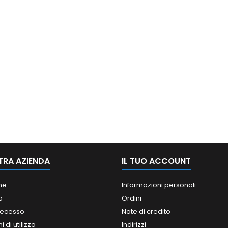
TRA AZIENDA
IL TUO ACCOUNT
ne
Informazioni personali
o
Ordini
 recesso
Note di credito
 di utilizzo
Indirizzi