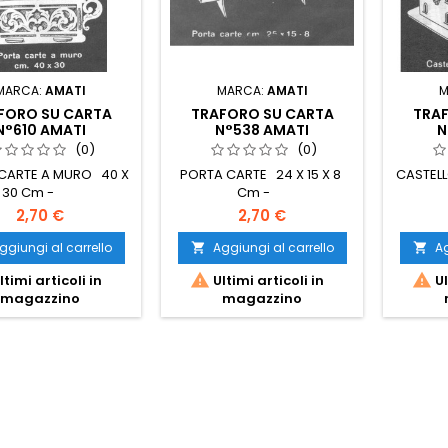
MARCA:
AMATI
MARCA:
AMATI
M
FORO SU CARTA
TRAFORO SU CARTA
TRA
N°610 AMATI
N°538 AMATI
N
(0)
(0)
CARTE A MURO 40 X
PORTA CARTE 24 X 15 X 8
CASTELL
30 Cm -
Cm -
2,70 €
2,70 €
ggiungi al carrello
Aggiungi al carrello
Ag




ltimi articoli in
Ultimi articoli in
Ul
magazzino
magazzino