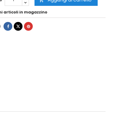

mi articoli in magazzino
i