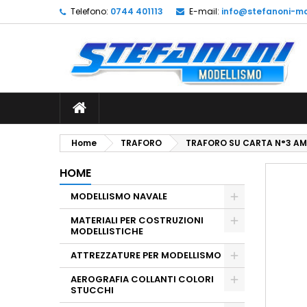
Telefono:
0744 401113
E-mail:
info@stefanoni-mo
L
C
A
add_circle_outline
De
No
dei
Home
TRAFORO
TRAFORO SU CARTA N°3 AM
HOME
MODELLISMO NAVALE
MATERIALI PER COSTRUZIONI
MODELLISTICHE
ATTREZZATURE PER MODELLISMO
AEROGRAFIA COLLANTI COLORI
STUCCHI