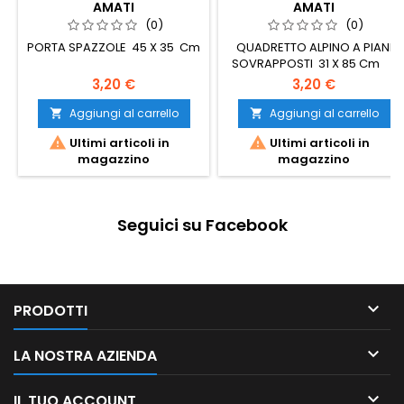
AMATI
AMATI
(0)
(0)
PORTA SPAZZOLE 45 X 35 Cm
QUADRETTO ALPINO A PIANI
SOVRAPPOSTI 31 X 85 Cm
3,20 €
3,20 €
Aggiungi al carrello
Aggiungi al carrello




Ultimi articoli in
Ultimi articoli in
magazzino
magazzino
Seguici su Facebook

PRODOTTI

LA NOSTRA AZIENDA

IL TUO ACCOUNT