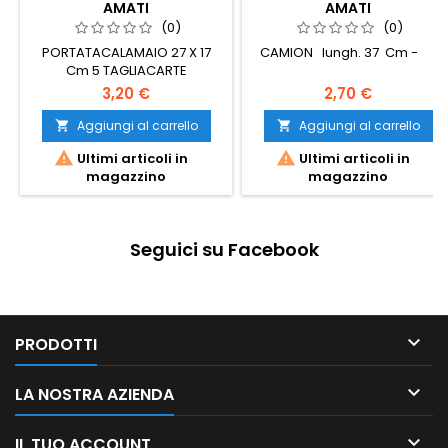
AMATI
AMATI
(0)
(0)
PORTATACALAMAIO 27 X 17
CAMION lungh. 37 Cm -
Cm 5 TAGLIACARTE
3,20 €
2,70 €
Aggiungi al carrello
Aggiungi al carrello




Ultimi articoli in
Ultimi articoli in
magazzino
magazzino
Seguici su Facebook

PRODOTTI

LA NOSTRA AZIENDA

IL TUO ACCOUNT