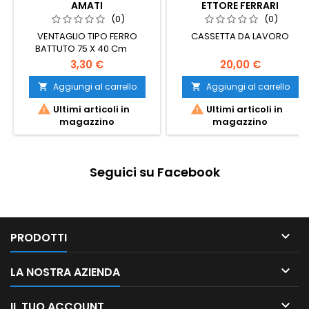
AMATI
ETTORE FERRARI
(0)
(0)
VENTAGLIO TIPO FERRO
CASSETTA DA LAVORO
BATTUTO 75 X 40 Cm
3,30 €
20,00 €
Aggiungi al carrello
Aggiungi al carrello




Ultimi articoli in
Ultimi articoli in
magazzino
magazzino
Seguici su Facebook

PRODOTTI

LA NOSTRA AZIENDA

IL TUO ACCOUNT