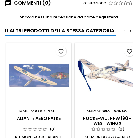
COMMENTI (0)
Valutazione
Ancora nessuna recensione da parte degli utenti.
11 ALTRI PRODOTTI DELLA STESSA CATEGORIA:
<
>
favorite_border
favorite_border
MARCA:
AERO-NAUT
MARCA:
WEST WINGS
ALIANTE AERO FALKE
FOCKE-WULF FW 190 -
WEST WINGS
(0)
(0)
KIT MONTAGGIO ALIANTE
KIT MONTAGGIO AEREO