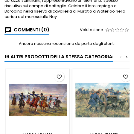
corazze scintillanti, rappresentavano un elemento spesso
risolutivo sul campo di battaglia. Celebre il loro impiego a
Borodino nella riserva di cavalleria di Murat o a Waterloo nella
carica del maresciallo Ney.
COMMENTI (0)
Valutazione
Ancora nessuna recensione da parte degli utenti.
16 ALTRI PRODOTTI DELLA STESSA CATEGORIA:
<
>
favorite_border
favorite_border