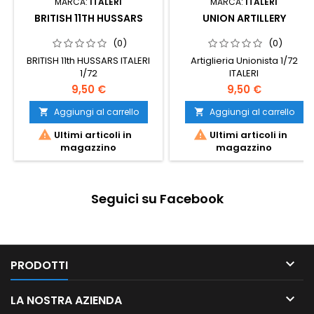
MARCA:
ITALERI
MARCA:
ITALERI
BRITISH 11TH HUSSARS
UNION ARTILLERY
(0)
(0)
BRITISH 11th HUSSARS ITALERI
Artiglieria Unionista 1/72
1/72
ITALERI
9,50 €
9,50 €
Aggiungi al carrello
Aggiungi al carrello




Ultimi articoli in
Ultimi articoli in
magazzino
magazzino
Seguici su Facebook

PRODOTTI

LA NOSTRA AZIENDA