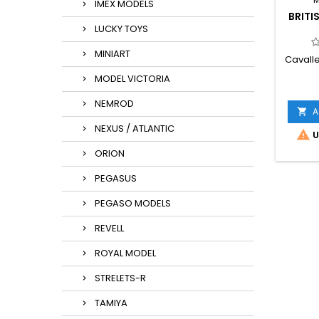
IMEX MODELS
BRITI
LUCKY TOYS
MINIART
Cavalle
MODEL VICTORIA
NEMROD
A

NEXUS / ATLANTIC

U
ORION
PEGASUS
PEGASO MODELS
REVELL
ROYAL MODEL
STRELETS-R
TAMIYA