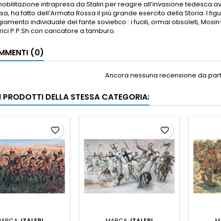
bilitazione intrapresa da Stalin per reagire all’invasione tedesca a
a, ha fatto dell’Armata Rossa il più grande esercito della Storia. I figur
amento individuale del fante sovietico : i fucili, ormai obsoleti, Mosin
trici P.P.Sh con caricatore a tamburo.
MENTI (0)
Ancora nessuna recensione da parte
RI PRODOTTI DELLA STESSA CATEGORIA:
favorite_border
favorite_border
MARCA:
ITALERI
MARCA:
ITALERI
M