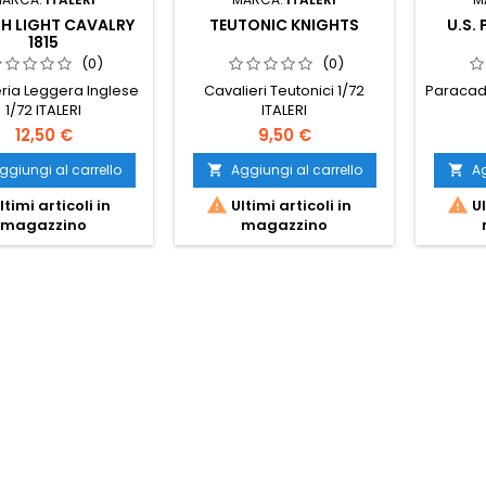
SH LIGHT CAVALRY
TEUTONIC KNIGHTS
U.S.
1815
(0)
(0)
ria Leggera Inglese
Cavalieri Teutonici 1/72
Paracadu
1/72 ITALERI
ITALERI
12,50 €
9,50 €
ggiungi al carrello
Aggiungi al carrello
Ag




ltimi articoli in
Ultimi articoli in
Ul
magazzino
magazzino