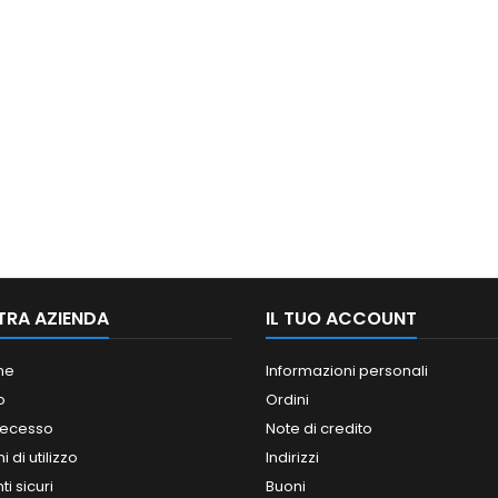
TRA AZIENDA
IL TUO ACCOUNT
ne
Informazioni personali
o
Ordini
 recesso
Note di credito
 di utilizzo
Indirizzi
i sicuri
Buoni