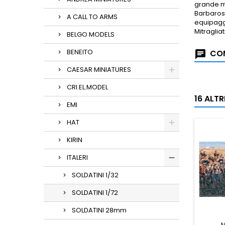
grande mo
Barbaross
A CALL TO ARMS
equipaggi
Mitraglia
BELGO MODELS
BENEITO
COM
CAESAR MINIATURES
CRI.EL.MODEL
16 ALT
EMI
HAT
KIRIN
ITALERI
SOLDATINI 1/32
SOLDATINI 1/72
SOLDATINI 28mm