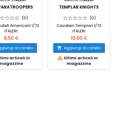
 PARATROOPERS
TEMPLAR KNIGHTS
D.A
(0)
(0)
tisti Americani 1/72
Cavalieri Templari 1/72
Fanteri
ITALERI
ITALERI
Kor
9,50 €
10,50 €
giungi al carrello
Aggiungi al carrello
Ag




timi articoli in
Ultimi articoli in
Ult
magazzino
magazzino