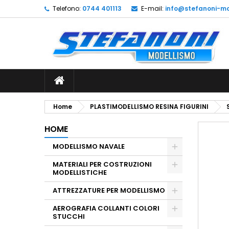
Telefono:
0744 401113
E-mail:
info@stefanoni-mo
L
C
A
add_circle_outline
De
No
dei
Home
PLASTIMODELLISMO RESINA FIGURINI
HOME
MODELLISMO NAVALE
MATERIALI PER COSTRUZIONI
MODELLISTICHE
ATTREZZATURE PER MODELLISMO
AEROGRAFIA COLLANTI COLORI
STUCCHI