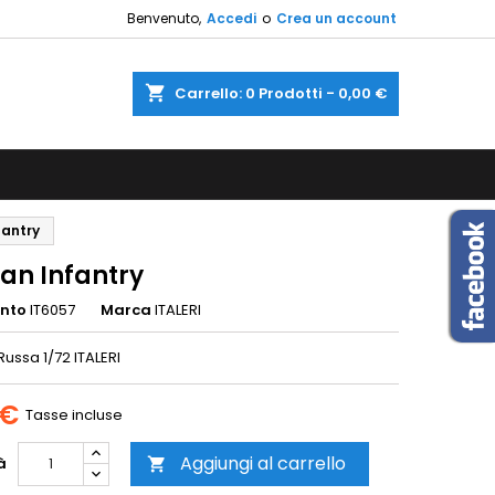
Benvenuto,
Accedi
o
Crea un account
×
×
×
shopping_cart
Carrello:
0
Prodotti - 0,00 €
sta
i
fantry
i
ian Infantry
ento
IT6057
Marca
ITALERI
Russa 1/72 ITALERI
 €
Tasse incluse
Aggiungi al carrello
à
