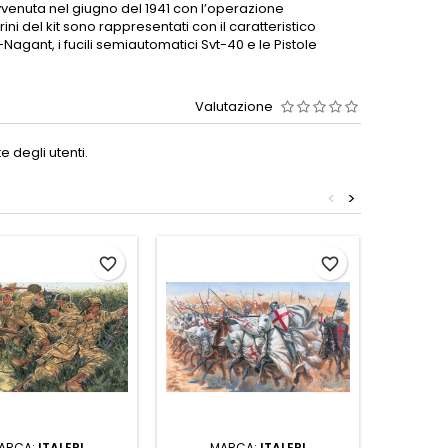
vvenuta nel giugno del 1941 con l’operazione
ini del kit sono rappresentati con il caratteristico
-Nagant, i fucili semiautomatici Svt-40 e le Pistole
Valutazione
 degli utenti.
<
>
favorite_border
favorite_border
ARCA:
ITALERI
MARCA:
ITALERI
M