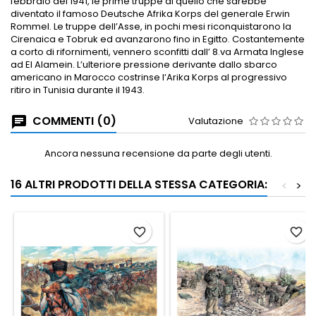
febbraio del 1941, le prime truppe di quello che sarebbe
diventato il famoso Deutsche Afrika Korps del generale Erwin
Rommel. Le truppe dell’Asse, in pochi mesi riconquistarono la
Cirenaica e Tobruk ed avanzarono fino in Egitto. Costantemente
a corto di rifornimenti, vennero sconfitti dall’ 8.va Armata Inglese
ad El Alamein. L’ulteriore pressione derivante dallo sbarco
americano in Marocco costrinse l’Arika Korps al progressivo
ritiro in Tunisia durante il 1943.
COMMENTI (0)
Valutazione
Ancora nessuna recensione da parte degli utenti.
16 ALTRI PRODOTTI DELLA STESSA CATEGORIA:
<
>
favorite_border
favorite_border