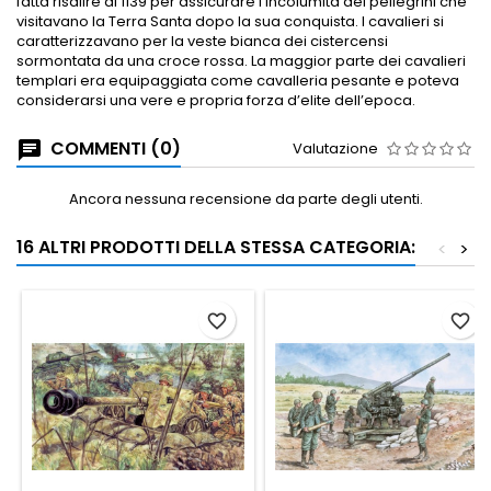
fatta risalire al 1139 per assicurare l’incolumità dei pellegrini che
visitavano la Terra Santa dopo la sua conquista. I cavalieri si
caratterizzavano per la veste bianca dei cistercensi
sormontata da una croce rossa. La maggior parte dei cavalieri
templari era equipaggiata come cavalleria pesante e poteva
considerarsi una vere e propria forza d’elite dell’epoca.
COMMENTI (0)
Valutazione
Ancora nessuna recensione da parte degli utenti.
16 ALTRI PRODOTTI DELLA STESSA CATEGORIA:
<
>
favorite_border
favorite_border