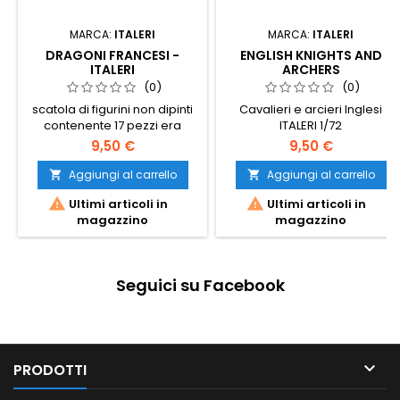
MARCA:
ITALERI
MARCA:
ITALERI
DRAGONI FRANCESI -
ENGLISH KNIGHTS AND
ITALERI
ARCHERS
(0)
(0)
scatola di figurini non dipinti
Cavalieri e arcieri Inglesi
contenente 17 pezzi era
ITALERI 1/72
napoleonica
9,50 €
9,50 €
Aggiungi al carrello
Aggiungi al carrello




Ultimi articoli in
Ultimi articoli in
magazzino
magazzino
Seguici su Facebook

PRODOTTI