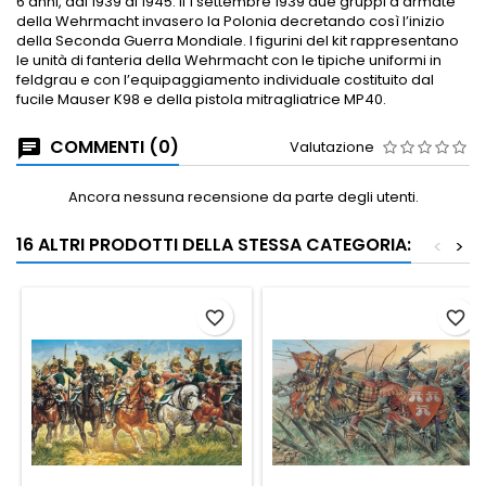
6 anni, dal 1939 al 1945. Il 1 settembre 1939 due gruppi d’armate
della Wehrmacht invasero la Polonia decretando così l’inizio
della Seconda Guerra Mondiale. I figurini del kit rappresentano
le unità di fanteria della Wehrmacht con le tipiche uniformi in
feldgrau e con l’equipaggiamento individuale costituito dal
fucile Mauser K98 e della pistola mitragliatrice MP40.
COMMENTI (0)
Valutazione
Ancora nessuna recensione da parte degli utenti.
16 ALTRI PRODOTTI DELLA STESSA CATEGORIA:
<
>
favorite_border
favorite_border