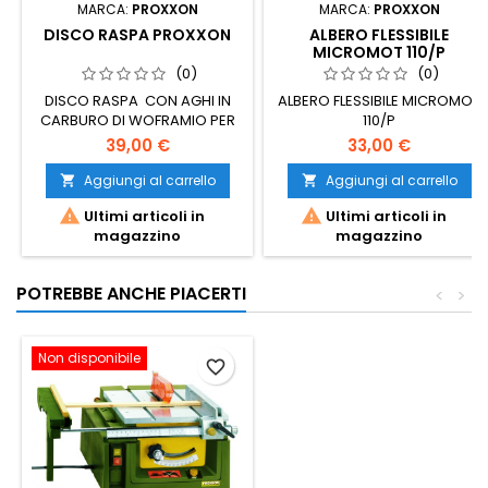
MARCA:
PROXXON
MARCA:
PROXXON
DISCO RASPA PROXXON
ALBERO FLESSIBILE
MICROMOT 110/P
PROXXON
(0)
(0)
DISCO RASPA CON AGHI IN
ALBERO FLESSIBILE MICROMOT
CARBURO DI WOFRAMIO PER
110/P
LHW
39,00 €
33,00 €
Aggiungi al carrello
Aggiungi al carrello




Ultimi articoli in
Ultimi articoli in
magazzino
magazzino
POTREBBE ANCHE PIACERTI
<
>
Non disponibile
favorite_border