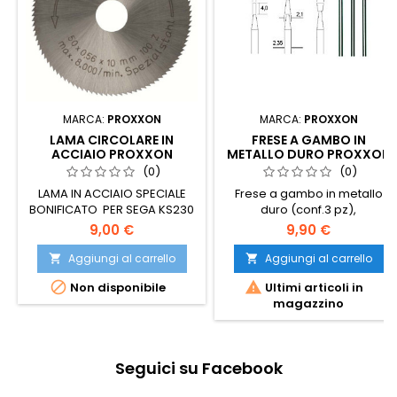
MARCA:
PROXXON
MARCA:
PROXXON
LAMA CIRCOLARE IN
FRESE A GAMBO IN
ACCIAIO PROXXON
METALLO DURO PROXXON
(0)
(0)
LAMA IN ACCIAIO SPECIALE
Frese a gambo in metallo
BONIFICATO PER SEGA KS230
duro (conf.3 pz),
diam.1,2/2,1/2,3 mm
9,00 €
9,90 €
Aggiungi al carrello
Aggiungi al carrello




Non disponibile
Ultimi articoli in
magazzino
Seguici su Facebook