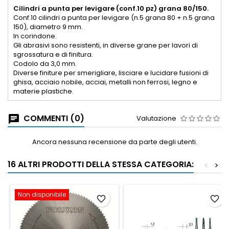
Cilindri a punta per levigare (conf.10 pz) grana 80/150.
Conf.10 cilindri a punta per levigare (n.5 grana 80 + n.5 grana
150), diametro 9 mm.
In corindone.
Gli abrasivi sono resistenti, in diverse grane per lavori di
sgrossatura e di finitura.
Codolo da 3,0 mm.
Diverse finiture per smerigliare, lisciare e lucidare fusioni di
ghisa, acciaio nobile, acciai, metalli non ferrosi, legno e
materie plastiche.
COMMENTI (0)
Valutazione
Ancora nessuna recensione da parte degli utenti.
16 ALTRI PRODOTTI DELLA STESSA CATEGORIA:
<
>
Non disponibile
favorite_border
favorite_border