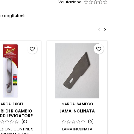
Valutazione
 degli utenti.
<
>
favorite_border
favorite_border
MARCA:
EXCEL
MARCA:
SAMECO
M
RI DI RICAMBIO
LAMA INCLINATA
PUNTA 
00 LEVIGATORE
EXCEL
(0)
(0)
ZIONE CONTINE 5
LAMA INCLINATA
5 Punt