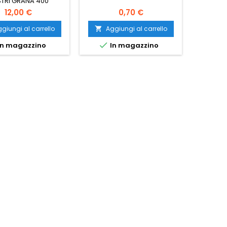
TRI GRANA 400
Pun
12,00 €
0,70 €
giungi al carrello
Aggiungi al carrello
Ag




n magazzino
In magazzino
I