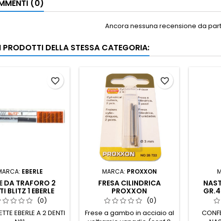
MENTI (0)
Ancora nessuna recensione da parte
RI PRODOTTI DELLA STESSA CATEGORIA:
favorite_border
favorite_border
MARCA:
EBERLE
MARCA:
PROXXON
E DA TRAFORO 2
FRESA CILINDRICA
NAST
I BLITZ 1 EBERLE
PROXXON
GR.4
(0)
(0)
ETTE EBERLE A 2 DENTI
Frese a gambo in acciaio al
CONFE