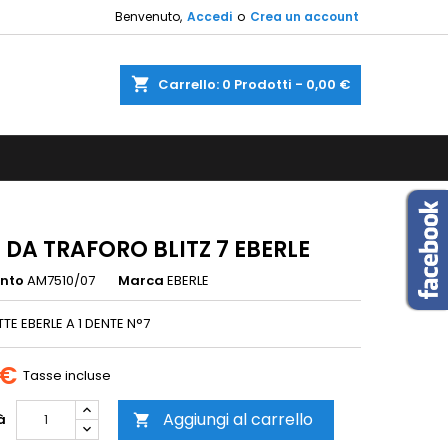
Benvenuto,
Accedi
o
Crea un account
×
×
×
shopping_cart
Carrello:
0
Prodotti - 0,00 €
sta
i
i
 DA TRAFORO BLITZ 7 EBERLE
ento
AM7510/07
Marca
EBERLE
TE EBERLE A 1 DENTE N°7
 €
Tasse incluse
Aggiungi al carrello
à
