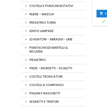
COLTELLI E PUNZONI ROTATIVI
A

FILIERE - MASCHI

FRESATRICI TORNI
LENTI E LAMPADE
LEVIGATORI - ABRASIVI - LIME
PIANTACHIODI MARTELLI &
INCUDINI
PIEGATRICI
PINZE - MORSETTI - SCALETTI
COLTELLI TRONCATORI
COLTELLI A COMPASSO
PIALLINI E RASCHIETTI
SEGHETTI E TRAFORI