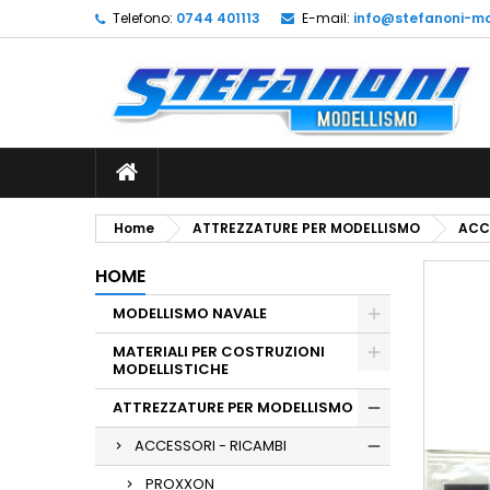
Telefono:
0744 401113
E-mail:
info@stefanoni-mo
L
C
A
add_circle_outline
De
No
dei
Home
ATTREZZATURE PER MODELLISMO
ACC
HOME
MODELLISMO NAVALE
MATERIALI PER COSTRUZIONI
MODELLISTICHE
ATTREZZATURE PER MODELLISMO
ACCESSORI - RICAMBI
PROXXON