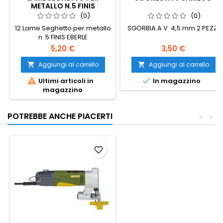
METALLO N.5 FINIS
(0)
(0)
12 Lame Seghetto per metallo
SGORBIA A V 4,5 mm 2 PEZZI
n. 5 FINIS EBERLE
5,20 €
3,50 €
Aggiungi al carrello
Aggiungi al carrello




Ultimi articoli in
In magazzino
magazzino
POTREBBE ANCHE PIACERTI
<
>
favorite_border