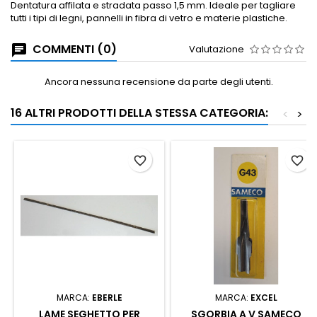
Dentatura affilata e stradata passo 1,5 mm. Ideale per tagliare
tutti i tipi di legni, pannelli in fibra di vetro e materie plastiche.
COMMENTI (0)
Valutazione
Ancora nessuna recensione da parte degli utenti.
16 ALTRI PRODOTTI DELLA STESSA CATEGORIA:
<
>
favorite_border
favorite_border
MARCA:
EBERLE
MARCA:
EXCEL
LAME SEGHETTO PER
SGORBIA A V SAMECO