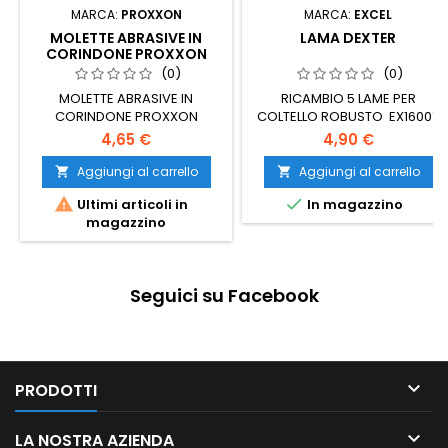
MARCA:
PROXXON
MARCA:
EXCEL
MOLETTE ABRASIVE IN
LAMA DEXTER
CORINDONE PROXXON
(0)
(0)
MOLETTE ABRASIVE IN
RICAMBIO 5 LAME PER
CORINDONE PROXXON
COLTELLO ROBUSTO EX16007
(conf.10 pz)
4,65 €
4,90 €
Aggiungi al carrello
Aggiungi al carrello




Ultimi articoli in
In magazzino
magazzino
Seguici su Facebook

PRODOTTI

LA NOSTRA AZIENDA