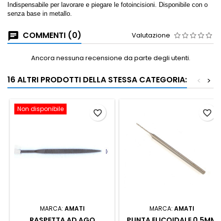
Indispensabile per lavorare e piegare le fotoincisioni. Disponibile con o
senza base in metallo.
COMMENTI (0)
Valutazione
Ancora nessuna recensione da parte degli utenti.
16 ALTRI PRODOTTI DELLA STESSA CATEGORIA:
<
>
Non disponibile
favorite_border
favorite_border
MARCA:
AMATI
MARCA:
AMATI
RASPETTA AD AGO
PUNTA ELICOIDALE 0,5MM