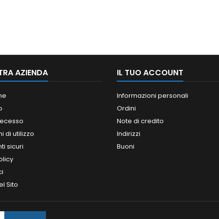
TRA AZIENDA
IL TUO ACCOUNT
ne
Informazioni personali
o
Ordini
 recesso
Note di credito
 di utilizzo
Indirizzi
i sicuri
Buoni
olicy
ci
l Sito