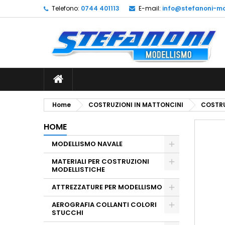
Telefono:
0744 401113
E-mail:
info@stefanoni-mo
L
C
A
add_circle_outline
De
No
dei
Home
COSTRUZIONI IN MATTONCINI
COSTRU
HOME
MODELLISMO NAVALE
MATERIALI PER COSTRUZIONI
MODELLISTICHE
ATTREZZATURE PER MODELLISMO
AEROGRAFIA COLLANTI COLORI
STUCCHI