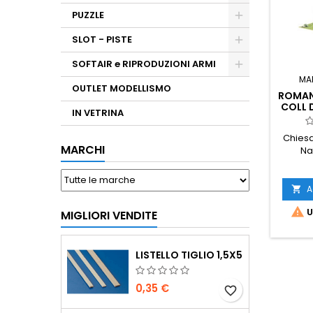
PUZZLE
SLOT - PISTE
SOFTAIR e RIPRODUZIONI ARMI
MA
OUTLET MODELLISMO
ROMANI
COLL 
IN VETRINA
Chiesa
MARCHI
Na
A


U
MIGLIORI VENDITE
LISTELLO TIGLIO 1,5X5
0,35 €
favorite_border