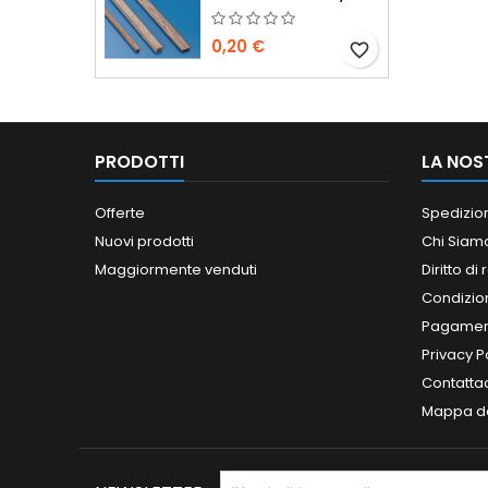
0,20 €
favorite_border
PRODOTTI
LA NOS
Offerte
Spedizio
Nuovi prodotti
Chi Siam
Maggiormente venduti
Diritto di
Condizioni
Pagament
Privacy P
Contatta
Mappa de