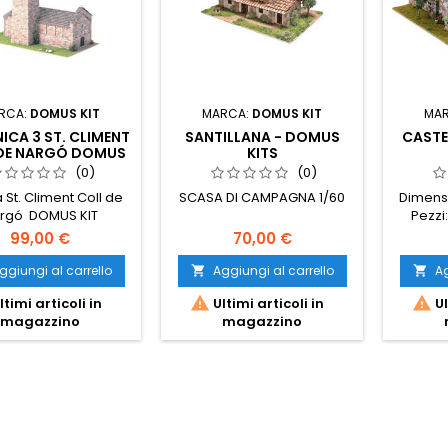
RCA:
DOMUS KIT
MARCA:
DOMUS KIT
MA
CA 3 ST. CLIMENT
SANTILLANA - DOMUS
CASTE
DE NARGÓ DOMUS
KITS
KIT
(0)
(0)
 St. Climent Coll de
SCASA DI CAMPAGNA 1/60
Dimensi
rgó DOMUS KIT
Pezzi:
ROMANICA 3
99,00 €
70,00 €
ggiungi al carrello
Aggiungi al carrello
Ag




ltimi articoli in
Ultimi articoli in
Ul
magazzino
magazzino