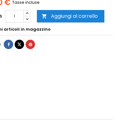
0 €
Tasse incluse
Aggiungi al carrello
à

mi articoli in magazzino
i