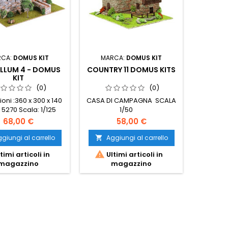
RCA:
DOMUS KIT
MARCA:
DOMUS KIT
MAR
LLUM 4 - DOMUS
COUNTRY 11 DOMUS KITS
BORG
KIT
(0)
(0)
oni :360 x 300 x 140
CASA DI CAMPAGNA SCALA
BOR
 5270 Scala: 1/125
1/50
Dimensio
Pezzi:
68,00 €
58,00 €
giungi al carrello
Aggiungi al carrello
Ag




timi articoli in
Ultimi articoli in
Ult
magazzino
magazzino