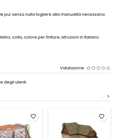
ile pur senza nulla togliere alla manualità necessaria
ci, colla, colore per finiture, istruzioni in italiano.
Valutazione
 degli utenti.
<
>
favorite_border
favorite_border