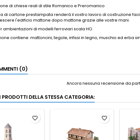
one di chiese reali di stile Romanico e Preromanico
ura di cartone prestampata renderà il vostro lavoro di costruzione fac
rescere l'edificio mattone dopo mattone grazie alle vostre mani.
r ambientazioni di modelli ferroviari scala HO.
one contiene: mattoncini, tegole, infissi in legno, muschio ed erba sinteti
MENTI (0)
Ancora nessuna recensione da parte
RI PRODOTTI DELLA STESSA CATEGORIA:
favorite_border
favorite_border