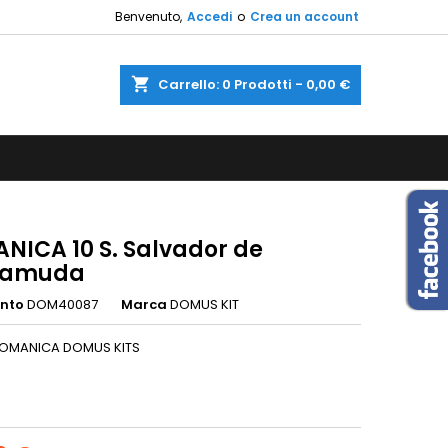
Benvenuto,
Accedi
o
Crea un account
×
×
×
shopping_cart
Carrello:
0
Prodotti - 0,00 €
sta
i
i
NICA 10 S. Salvador de
tamuda
ento
DOM40087
Marca
DOMUS KIT
ROMANICA DOMUS KITS